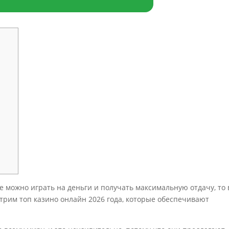
де можно играть на деньги и получать максимальную отдачу, то 
трим топ казино онлайн 2026 года, которые обеспечивают