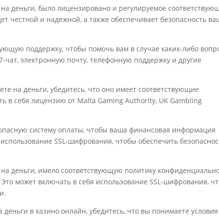
е на деньги, было лицензировано и регулируемое соответствую
удет честной и надежной, а также обеспечивает безопасность в
вующую поддержку, чтобы помочь вам в случае каких-либо вопр
/7-чат, электронную почту, телефонную поддержку и другие
ете на деньги, убедитесь, что оно имеет соответствующие
ь в себя лицензию от Malta Gaming Authority, UK Gambling
езопасную систему оплаты, чтобы ваша финансовая информация
 использование SSL-шифрования, чтобы обеспечить безопаснос
е на деньги, имело соответствующую политику конфиденциально
Это может включать в себя использование SSL-шифрования, ч
и.
а деньги в казино онлайн, убедитесь, что вы понимаете условия