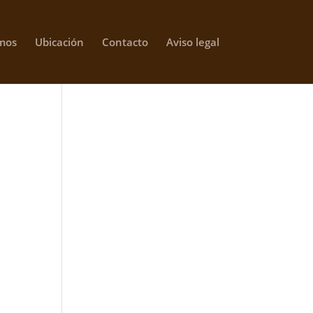
mos
Ubicación
Contacto
Aviso legal