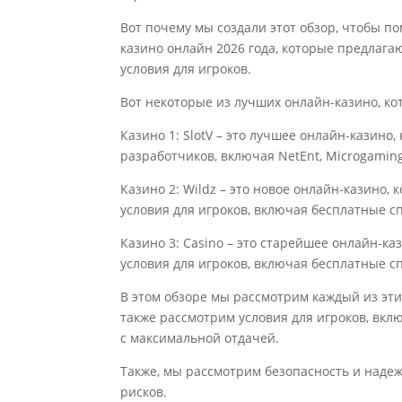
Вот почему мы создали этот обзор, чтобы п
казино онлайн 2026 года, которые предлаг
условия для игроков.
Вот некоторые из лучших онлайн-казино, к
Казино 1: SlotV – это лучшее онлайн-казино
разработчиков, включая NetEnt, Microgaming
Казино 2: Wildz – это новое онлайн-казино,
условия для игроков, включая бесплатные с
Казино 3: Casino – это старейшее онлайн-ка
условия для игроков, включая бесплатные с
В этом обзоре мы рассмотрим каждый из эти
также рассмотрим условия для игроков, вкл
с максимальной отдачей.
Также, мы рассмотрим безопасность и надеж
рисков.