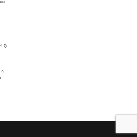
али
rity
e,
т