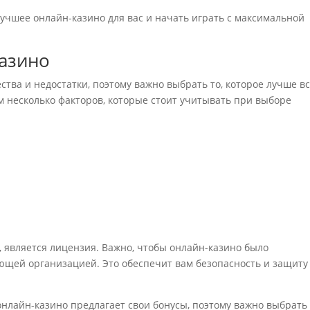
лучшее онлайн-казино для вас и начать играть с максимальной
азино
ства и недостатки, поэтому важно выбрать то, которое лучше в
м несколько факторов, которые стоит учитывать при выборе
 является лицензия. Важно, чтобы онлайн-казино было
ющей организацией. Это обеспечит вам безопасность и защиту
нлайн-казино предлагает свои бонусы, поэтому важно выбрать 