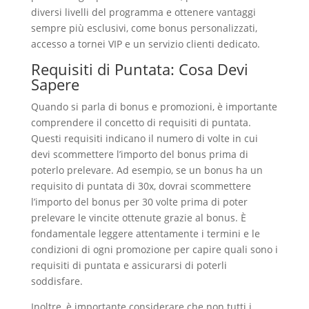
diversi livelli del programma e ottenere vantaggi
sempre più esclusivi, come bonus personalizzati,
accesso a tornei VIP e un servizio clienti dedicato.
Requisiti di Puntata: Cosa Devi
Sapere
Quando si parla di bonus e promozioni, è importante
comprendere il concetto di requisiti di puntata.
Questi requisiti indicano il numero di volte in cui
devi scommettere l’importo del bonus prima di
poterlo prelevare. Ad esempio, se un bonus ha un
requisito di puntata di 30x, dovrai scommettere
l’importo del bonus per 30 volte prima di poter
prelevare le vincite ottenute grazie al bonus. È
fondamentale leggere attentamente i termini e le
condizioni di ogni promozione per capire quali sono i
requisiti di puntata e assicurarsi di poterli
soddisfare.
Inoltre, è importante considerare che non tutti i