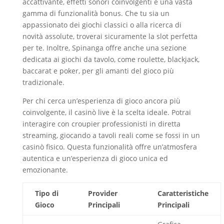
accattivante, effetti sonori coinvolgenti e una vasta
gamma di funzionalità bonus. Che tu sia un
appassionato dei giochi classici o alla ricerca di
novità assolute, troverai sicuramente la slot perfetta
per te. Inoltre, Spinanga offre anche una sezione
dedicata ai giochi da tavolo, come roulette, blackjack,
baccarat e poker, per gli amanti del gioco più
tradizionale.
Per chi cerca un’esperienza di gioco ancora più
coinvolgente, il casinò live è la scelta ideale. Potrai
interagire con croupier professionisti in diretta
streaming, giocando a tavoli reali come se fossi in un
casinò fisico. Questa funzionalità offre un’atmosfera
autentica e un’esperienza di gioco unica ed
emozionante.
Tipo di
Provider
Caratteristiche
Gioco
Principali
Principali