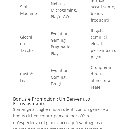
Grafica
NetEnt,
Slot
accattivante,
Microgaming,
Machine
bonus
Play’n GO
frequenti
Regole
Evolution
Giochi
semplici,
Gaming,
da
elevate
Pragmatic
Tavolo
percentuali di
Play
payout
Croupier in
Evolution
Casinò
diretta,
Gaming,
Live
atmosfera
Ezugi
reale
Bonus e Promozioni: Un Benvenuto
Entusiasmante
Spinanga accoglie i nuovi utenti con un generoso
bonus di benvenuto, pensato per offrire
un’esperienza di gioco ancora più vantaggiosa.