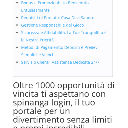
Bonus e Promozioni: Un Benvenuto
Entusiasmante
Requisiti di Puntata: Cosa Devi Sapere
Gestione Responsabile del Gioco
Sicurezza e Affidabilità: La Tua Tranquillità è
la Nostra Priorità
Metodi di Pagamento: Depositi e Prelievi
Semplici e Veloci
Servizio Clienti: Assistenza Dedicata 24/7
Oltre 1000 opportunità di
vincita ti aspettano con
spinanga login, il tuo
portale per un
divertimento senza limiti
e premi incredibili.