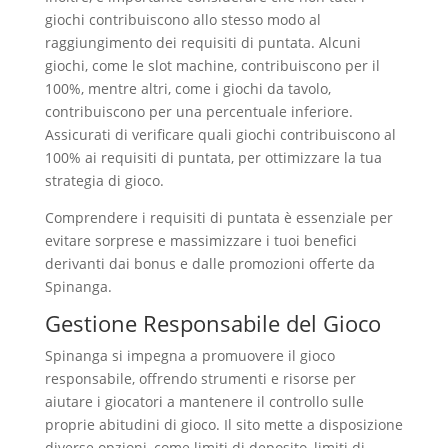
giochi contribuiscono allo stesso modo al
raggiungimento dei requisiti di puntata. Alcuni
giochi, come le slot machine, contribuiscono per il
100%, mentre altri, come i giochi da tavolo,
contribuiscono per una percentuale inferiore.
Assicurati di verificare quali giochi contribuiscono al
100% ai requisiti di puntata, per ottimizzare la tua
strategia di gioco.
Comprendere i requisiti di puntata è essenziale per
evitare sorprese e massimizzare i tuoi benefici
derivanti dai bonus e dalle promozioni offerte da
Spinanga.
Gestione Responsabile del Gioco
Spinanga si impegna a promuovere il gioco
responsabile, offrendo strumenti e risorse per
aiutare i giocatori a mantenere il controllo sulle
proprie abitudini di gioco. Il sito mette a disposizione
diverse opzioni, come limiti di deposito, limiti di