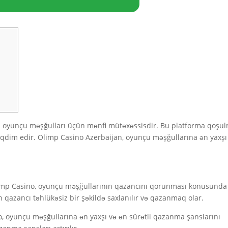
n oyunçu məşğulları üçün mənfi mütəxəssisdir. Bu platforma qoşu
təqdim edir. Olimp Casino Azerbaijan, oyunçu məşğullarına ən yaxşı
mp Casino, oyunçu məşğullarının qazancını qorunması konusunda
qazancı təhlükəsiz bir şəkildə saxlanılır və qazanmaq olar.
, oyunçu məşğullarına ən yaxşı və ən sürətli qazanma şanslarını