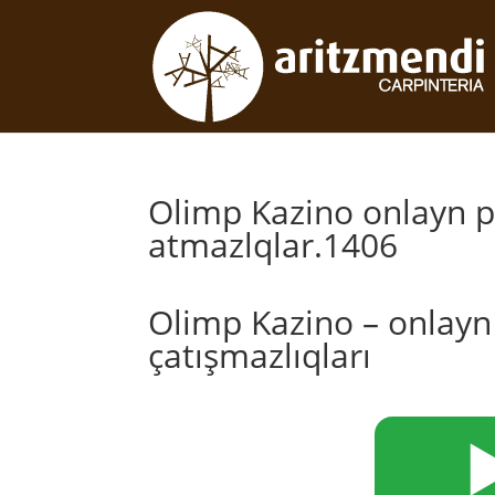
Olimp Kazino onlayn pl
atmazlqlar.1406
Olimp Kazino – onlayn
çatışmazlıqları