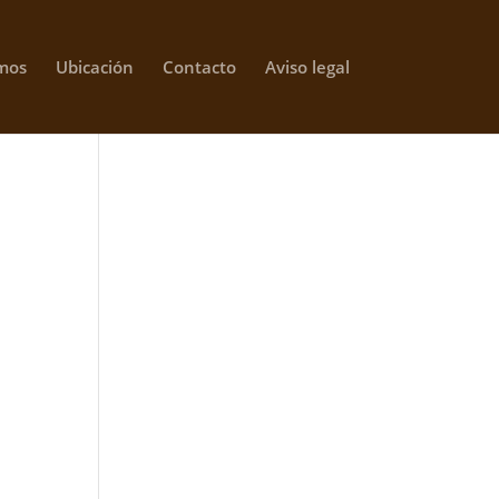
mos
Ubicación
Contacto
Aviso legal