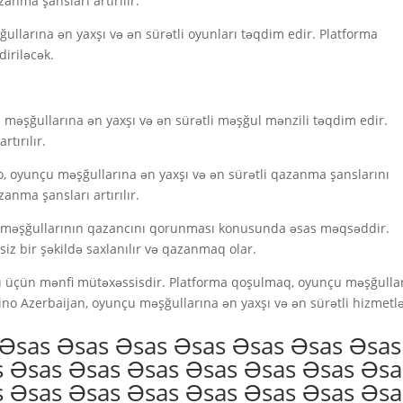
nma şansları artırılır.
ullarına ən yaxşı və ən sürətli oyunları təqdim edir. Platforma
iriləcək.
 məşğullarına ən yaxşı və ən sürətli məşğul mənzili təqdim edir.
tırılır.
, oyunçu məşğullarına ən yaxşı və ən sürətli qazanma şanslarını
nma şansları artırılır.
 məşğullarının qazancını qorunması konusunda əsas məqsəddir.
z bir şəkildə saxlanılır və qazanmaq olar.
ı üçün mənfi mütəxəssisdir. Platforma qoşulmaq, oyunçu məşğulla
sino Azerbaijan, oyunçu məşğullarına ən yaxşı və ən sürətli hizmetlə
 Əsas Əsas Əsas Əsas Əsas Əsas Əsas
s Əsas Əsas Əsas Əsas Əsas Əsas Əsa
s Əsas Əsas Əsas Əsas Əsas Əsas Əsa