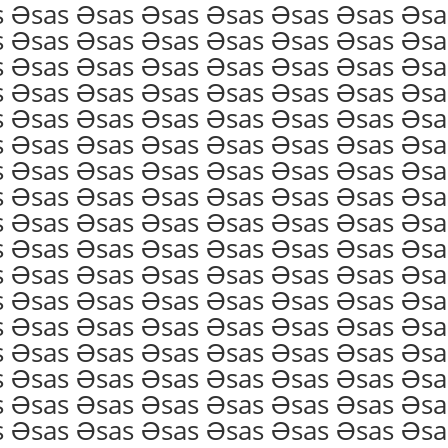
s Əsas Əsas Əsas Əsas Əsas Əsas Əsa
s Əsas Əsas Əsas Əsas Əsas Əsas Əsa
s Əsas Əsas Əsas Əsas Əsas Əsas Əsa
s Əsas Əsas Əsas Əsas Əsas Əsas Əsa
s Əsas Əsas Əsas Əsas Əsas Əsas Əsa
s Əsas Əsas Əsas Əsas Əsas Əsas Əsa
s Əsas Əsas Əsas Əsas Əsas Əsas Əsa
s Əsas Əsas Əsas Əsas Əsas Əsas Əsa
s Əsas Əsas Əsas Əsas Əsas Əsas Əsa
s Əsas Əsas Əsas Əsas Əsas Əsas Əsa
s Əsas Əsas Əsas Əsas Əsas Əsas Əsa
s Əsas Əsas Əsas Əsas Əsas Əsas Əsa
s Əsas Əsas Əsas Əsas Əsas Əsas Əsa
s Əsas Əsas Əsas Əsas Əsas Əsas Əsa
s Əsas Əsas Əsas Əsas Əsas Əsas Əsa
s Əsas Əsas Əsas Əsas Əsas Əsas Əsa
s Əsas Əsas Əsas Əsas Əsas Əsas Əsa