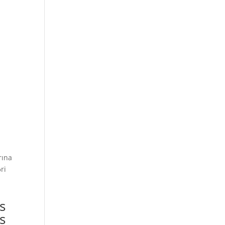
rına
ri
s
s