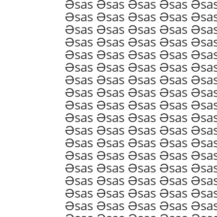
Əsas Əsas Əsas Əsas Əsa
Əsas Əsas Əsas Əsas Əsa
Əsas Əsas Əsas Əsas Əsa
Əsas Əsas Əsas Əsas Əsa
Əsas Əsas Əsas Əsas Əsa
Əsas Əsas Əsas Əsas Əsa
Əsas Əsas Əsas Əsas Əsa
Əsas Əsas Əsas Əsas Əsa
Əsas Əsas Əsas Əsas Əsa
Əsas Əsas Əsas Əsas Əsa
Əsas Əsas Əsas Əsas Əsa
Əsas Əsas Əsas Əsas Əsa
Əsas Əsas Əsas Əsas Əsa
Əsas Əsas Əsas Əsas Əsa
Əsas Əsas Əsas Əsas Əsa
Əsas Əsas Əsas Əsas Əsa
Əsas Əsas Əsas Əsas Əsa