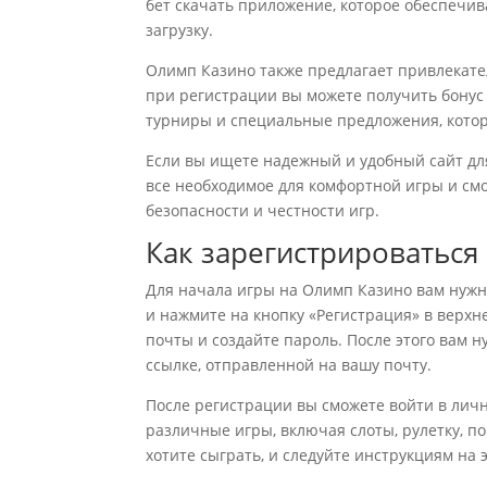
бет скачать приложение, которое обеспечив
загрузку.
Олимп Казино также предлагает привлекате
при регистрации вы можете получить бонус 
турниры и специальные предложения, кото
Если вы ищете надежный и удобный сайт дл
все необходимое для комфортной игры и смо
безопасности и честности игр.
Как зарегистрироваться
Для начала игры на Олимп Казино вам нуж
и нажмите на кнопку «Регистрация» в верхн
почты и создайте пароль. После этого вам 
ссылке, отправленной на вашу почту.
После регистрации вы сможете войти в лич
различные игры, включая слоты, рулетку, п
хотите сыграть, и следуйте инструкциям на 