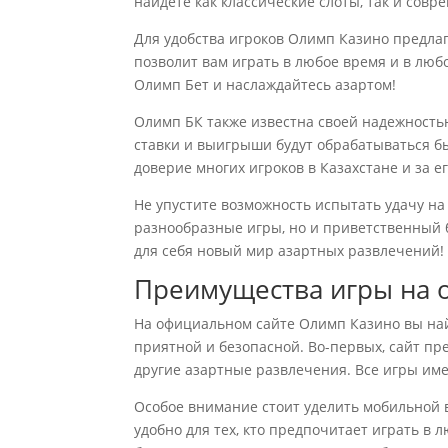
найдете как классические слоты, так и сов
Для удобства игроков Олимп Казино предлага
позволит вам играть в любое время и в люб
Олимп Бет и наслаждайтесь азартом!
Олимп БК также известна своей надежность
ставки и выигрыши будут обрабатываться бы
доверие многих игроков в Казахстане и за е
Не упустите возможность испытать удачу на
разнообразные игры, но и приветственный б
для себя новый мир азартных развлечений!
Преимущества игры на 
На официальном сайте Олимп Казино вы най
приятной и безопасной. Во-первых, сайт пре
другие азартные развлечения. Все игры им
Особое внимание стоит уделить мобильной в
удобно для тех, кто предпочитает играть в 