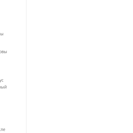
вы
товы
ус
сный
сле