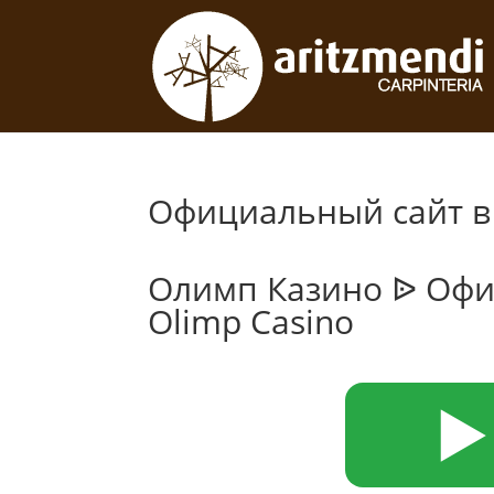
Официальный сайт в 
Олимп Казино ᐉ Офиц
Olimp Casino
▶