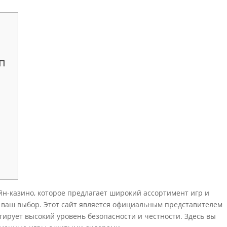
п
йн-казино, которое предлагает широкий ассортимент игр и
 ваш выбор. Этот сайт является официальным представителем
тирует высокий уровень безопасности и честности. Здесь вы