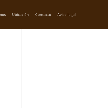
mos
Ubicación
Contacto
Aviso legal