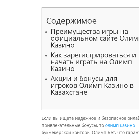
Содержимое
Преимущества игры на
официальном сайте Олим
Казино
Как зарегистрироваться и
начать играть на Олимп
Казино
Акции и бонусы для
игроков Олимп Казино в
Казахстане
Если вы ищете надежное и безопасное онла
привлекательные бонусы, то
олимп казино
–
букмекерской конторы Олимп Бет, что гаран