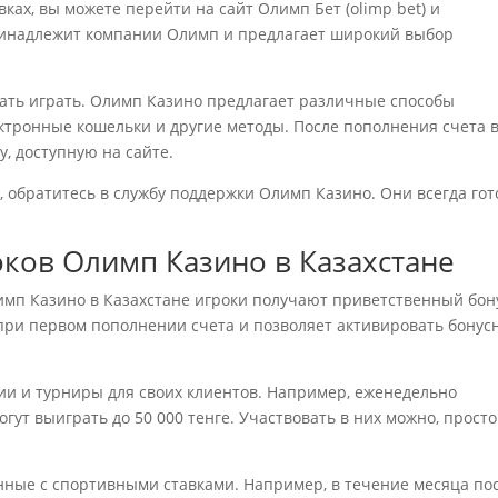
вках, вы можете перейти на сайт Олимп Бет (olimp bet) и
принадлежит компании Олимп и предлагает широкий выбор
чать играть. Олимп Казино предлагает различные способы
ектронные кошельки и другие методы. После пополнения счета 
у, доступную на сайте.
, обратитесь в службу поддержки Олимп Казино. Они всегда го
оков Олимп Казино в Казахстане
мп Казино в Казахстане игроки получают приветственный бон
ко при первом пополнении счета и позволяет активировать бону
ии и турниры для своих клиентов. Например, еженедельно
огут выиграть до 50 000 тенге. Участвовать в них можно, просто
нные с спортивными ставками. Например, в течение месяца по