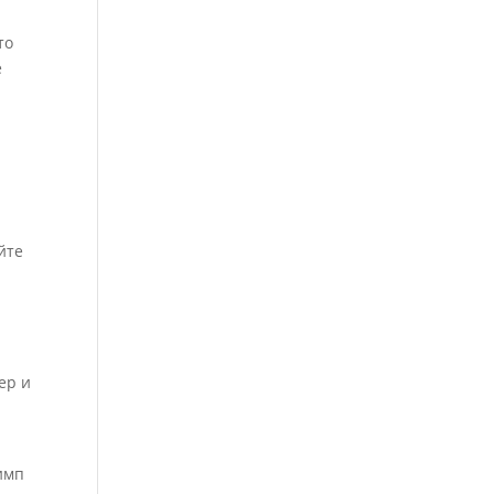
то
е
йте
ер и
лимп