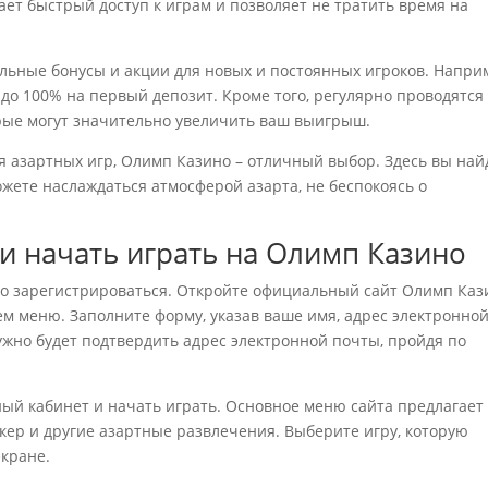
ает быстрый доступ к играм и позволяет не тратить время на
льные бонусы и акции для новых и постоянных игроков. Напри
до 100% на первый депозит. Кроме того, регулярно проводятся
рые могут значительно увеличить ваш выигрыш.
я азартных игр, Олимп Казино – отличный выбор. Здесь вы най
жете наслаждаться атмосферой азарта, не беспокоясь о
 и начать играть на Олимп Казино
но зарегистрироваться. Откройте официальный сайт Олимп Каз
ем меню. Заполните форму, указав ваше имя, адрес электронно
нужно будет подтвердить адрес электронной почты, пройдя по
ный кабинет и начать играть. Основное меню сайта предлагает
окер и другие азартные развлечения. Выберите игру, которую
экране.