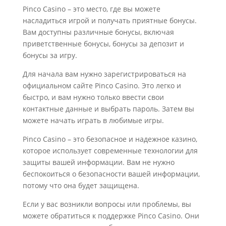
Pinco Casino – это место, где вы можете
насладиться игрой и получать приятные бонусы.
Вам доступны различные бонусы, включая
приветственные бонусы, бонусы за депозит и
бонусы за игру.
Для начала вам нужно зарегистрироваться на
официальном сайте Pinco Casino. Это легко и
быстро, и вам нужно только ввести свои
контактные данные и выбрать пароль. Затем вы
можете начать играть в любимые игры.
Pinco Casino – это безопасное и надежное казино,
которое использует современные технологии для
защиты вашей информации. Вам не нужно
беспокоиться о безопасности вашей информации,
потому что она будет защищена.
Если у вас возникли вопросы или проблемы, вы
можете обратиться к поддержке Pinco Casino. Они