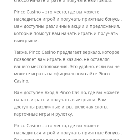
способ начать играть и получать выигрыши.
Pinco Casino – это место, где вы можете
насладиться игрой и получать приятные бонусы.
Вам доступны различные акции и предложения,
которые помогут вам начать играть и получать
выигрыши.
Также, Pinco Casino предлагает зеркало, которое
позволяет вам играть в казино, не оставляя
вашего местоположения. Это удобно, если вы не
можете играть на официальном сайте Pinco
Casino.
Вам доступен вход в Pinco Casino, где вы можете
начать играть и получать выигрыши. Вам
доступны различные игры, включая слоты,
карточные игры и рулетку.
Pinco Casino – это место, где вы можете
насладиться игрой и получать приятные бонусы.
Вам доступны различные акции и предложения,