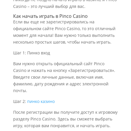
Casino – это лучший выбор для вас.
Как начать играть в Pinco Casino
Если вы еще не зарегистрировались на
официальном сайте Pinco Casino, то это отличный
момент для начала! Вам нужно только выполнить
несколько простых шагов, чтобы начать играть.
Шаг 1: Пинко вход
Вам нужно открыть официальный сайт Pinco
Casino и нажать на кнопку «Зарегистрироваться».
Введите свои личные данные, включая имя,
фамилию, дату рождения и адрес электронной
почты.
Шаг 2:
пинко казино
После регистрации вы получите доступ к игровому
разделу Pinco Casino. Здесь вы сможете выбрать
игру, которая вам понравится, и начать играть.