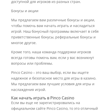
доступной для игроков из разных стран.
Бонусы и акции
Мы предлагаем вам различные бонусы и акции,
чтобы помочь вам начать играть и насладиться
игрой. Наш бонусный программы включает в себя
приветственные бонусы, реферальные бонусы и
многое другое.
Кроме того, наша команда поддержки игроков
всегда готовы помочь вам, если у вас возникнут
вопросы или проблемы.
Pinco Casino – это ваш выбор, если вы ищете
надежное и безопасное место для игры в казино.
Мы предлагаем вам лучшие условия для игры и
наслаждения игрой.
Как начать играть в Pinco Casino
Если вы еще не зарегистрировались на
официальном сайте Pinco Casino, то это отличный