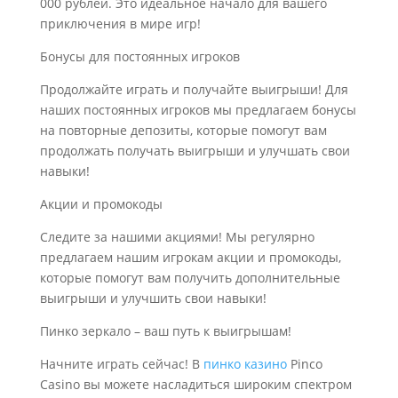
000 рублей. Это идеальное начало для вашего
приключения в мире игр!
Бонусы для постоянных игроков
Продолжайте играть и получайте выигрыши! Для
наших постоянных игроков мы предлагаем бонусы
на повторные депозиты, которые помогут вам
продолжать получать выигрыши и улучшать свои
навыки!
Акции и промокоды
Следите за нашими акциями! Мы регулярно
предлагаем нашим игрокам акции и промокоды,
которые помогут вам получить дополнительные
выигрыши и улучшить свои навыки!
Пинко зеркало – ваш путь к выигрышам!
Начните играть сейчас! В
пинко казино
Pinco
Casino вы можете насладиться широким спектром