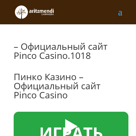
– Официальный сайт
Pinco Casino.1018
Пинко Казино –
Официальный сайт
Pinco Casino
▶️
ИГРАТЬ