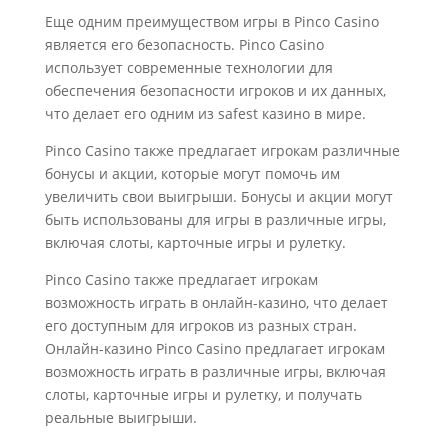
Еще одним преимуществом игры в Pinco Casino
является его безопасность. Pinco Casino
использует современные технологии для
обеспечения безопасности игроков и их данных,
что делает его одним из safest казино в мире.
Pinco Casino также предлагает игрокам различные
бонусы и акции, которые могут помочь им
увеличить свои выигрыши. Бонусы и акции могут
быть использованы для игры в различные игры,
включая слоты, карточные игры и рулетку.
Pinco Casino также предлагает игрокам
возможность играть в онлайн-казино, что делает
его доступным для игроков из разных стран.
Онлайн-казино Pinco Casino предлагает игрокам
возможность играть в различные игры, включая
слоты, карточные игры и рулетку, и получать
реальные выигрыши.