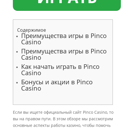
Содержимое
Преимущества игры в Pinco
Casino
Преимущества игры в Pinco
Casino
Как начать играть в Pinco
Casino
Бонусы и акции в Pinco
Casino
Если вы ищете официальный сайт Pinco Casino, то
вы на правом пути. В этом обзоре мы рассмотрим
основные аспекты работы казино, чтобы помочь