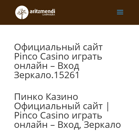
Официальный сайт
Pinco Casino играть
онлайн – Вход
Зеркало.15261
Пинко Казино
Официальный сайт |
Pinco Casino играть
онлайн – Вход, Зеркало