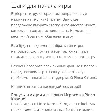
Шаги для начала игры
Выберите игру, которая вам понравилась, и
нажмите на кнопку «Играть». Вам будет
предложено выбрать ставку и количество монет,
которые вы хотите использовать. Нажмите на
кнопку «Играть», чтобы начать игру.
Вам будет предложено выбрать тип игры,
например, слот, рулетка или карточная игра.
Нажмите на кнопку «Играть», чтобы начать игру.
Важно! Проверьте свои личные данные и пароль
перед началом игры. Если у вас возникнут
проблемы, свяжитесь с поддержкой Pinco Казино.
Начните играть и наслаждайтесь игрой!
Бонусы и Акции для Новых Игроков в Pinco
Казино
Новый игрок в Pinco Казино? Тогда вы в luck! Мы
предлагаем вам эксклюзивные бонусы и акции,