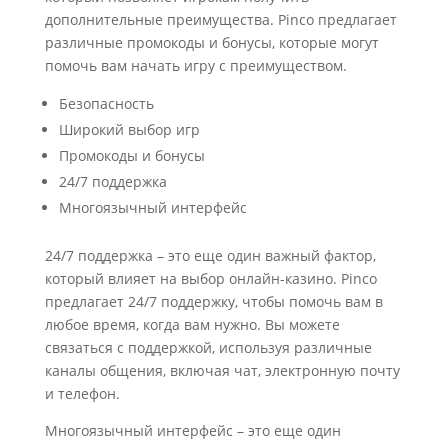
дополнительные преимущества. Pinco предлагает
различные промокоды и бонусы, которые могут
помочь вам начать игру с преимуществом.
Безопасность
Широкий выбор игр
Промокоды и бонусы
24/7 поддержка
Многоязычный интерфейс
24/7 поддержка – это еще один важный фактор,
который влияет на выбор онлайн-казино. Pinco
предлагает 24/7 поддержку, чтобы помочь вам в
любое время, когда вам нужно. Вы можете
связаться с поддержкой, используя различные
каналы общения, включая чат, электронную почту
и телефон.
Многоязычный интерфейс – это еще один