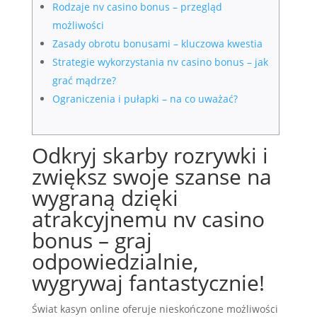
Rodzaje nv casino bonus – przegląd
możliwości
Zasady obrotu bonusami – kluczowa kwestia
Strategie wykorzystania nv casino bonus – jak
grać mądrze?
Ograniczenia i pułapki – na co uważać?
Odkryj skarby rozrywki i
zwiększ swoje szanse na
wygraną dzięki
atrakcyjnemu nv casino
bonus – graj
odpowiedzialnie,
wygrywaj fantastycznie!
Świat kasyn online oferuje nieskończone możliwości