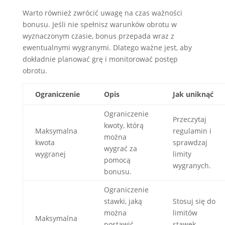
Warto również zwrócić uwagę na czas ważności
bonusu. Jeśli nie spełnisz warunków obrotu w
wyznaczonym czasie, bonus przepada wraz z
ewentualnymi wygranymi. Dlatego ważne jest, aby
dokładnie planować grę i monitorować postęp
obrotu.
Ograniczenie
Opis
Jak uniknąć
Ograniczenie
Przeczytaj
kwoty, którą
Maksymalna
regulamin i
można
kwota
sprawdzaj
wygrać za
wygranej
limity
pomocą
wygranych.
bonusu.
Ograniczenie
stawki, jaką
Stosuj się do
można
limitów
Maksymalna
postawić
stawek