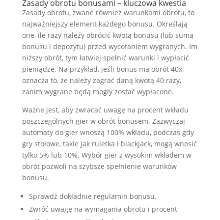
Zasady obrotu bonusami – kluczowa kwestia
Zasady obrotu, zwane również warunkami obrotu, to
najważniejszy element każdego bonusu. Określają
one, ile razy należy obrócić kwotą bonusu (lub sumą
bonusu i depozytu) przed wycofaniem wygranych. Im
niższy obrót, tym łatwiej spełnić warunki i wypłacić
pieniądze. Na przykład, jeśli bonus ma obrót 40x,
oznacza to, że należy zagrać daną kwotą 40 razy,
zanim wygrane będą mogły zostać wypłacone.
Ważne jest, aby zwracać uwagę na procent wkładu
poszczególnych gier w obrót bonusem. Zazwyczaj
automaty do gier wnoszą 100% wkładu, podczas gdy
gry stołowe, takie jak ruletka i blackjack, mogą wnosić
tylko 5% lub 10%. Wybór gier z wysokim wkładem w
obrót pozwoli na szybsze spełnienie warunków
bonusu.
Sprawdź dokładnie regulamin bonusu.
Zwróć uwagę na wymagania obrotu i procent