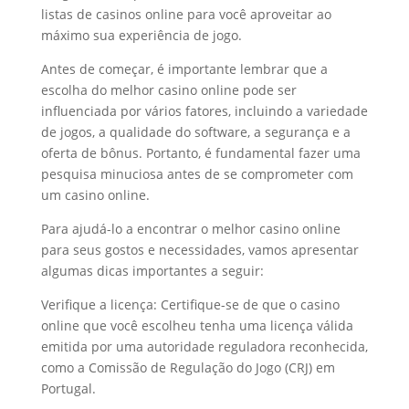
listas de casinos online para você aproveitar ao
máximo sua experiência de jogo.
Antes de começar, é importante lembrar que a
escolha do melhor casino online pode ser
influenciada por vários fatores, incluindo a variedade
de jogos, a qualidade do software, a segurança e a
oferta de bônus. Portanto, é fundamental fazer uma
pesquisa minuciosa antes de se comprometer com
um casino online.
Para ajudá-lo a encontrar o melhor casino online
para seus gostos e necessidades, vamos apresentar
algumas dicas importantes a seguir:
Verifique a licença: Certifique-se de que o casino
online que você escolheu tenha uma licença válida
emitida por uma autoridade reguladora reconhecida,
como a Comissão de Regulação do Jogo (CRJ) em
Portugal.