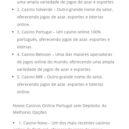
uma ampla variedade de jogos de azar e esportes.
2. Casino Solverde – Outro grande nome do setor,
oferecendo jogos de azar, esportes e loterias
online.
3. Casino Portugal – Um casino online 100%
português, oferecendo jogos de azar, esportes e
loterias.
4. Casino Betsson – Uma das maiores operadoras
de jogos online do mundo, oferecendo uma ampla
variedade de jogos de azar e esportes.
5. Casino 888 – Outro grande nome do setor,
oferecendo jogos de azar, esportes e loterias
online.
Novos Casinos Online Portugal sem Depósito: As
Melhores Opções
1. Casino Novo – Um dos mais recentes casinos