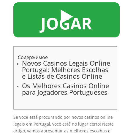
▶️
JOGAR
Содержимое
Novos Casinos Legais Online
Portugal: Melhores Escolhas
e Listas de Casinos Online
Os Melhores Casinos Online
para Jogadores Portugueses
Se você está procurando por novos casinos online
legais em Portugal, você está no lugar certo! Neste
artigo, vamos apresentar as melhores escolhas e