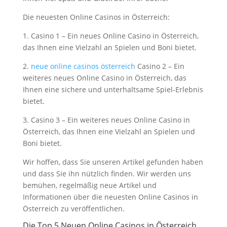
Die neuesten Online Casinos in Österreich:
1. Casino 1 – Ein neues Online Casino in Österreich,
das Ihnen eine Vielzahl an Spielen und Boni bietet.
2.
neue online casinos österreich
Casino 2 – Ein
weiteres neues Online Casino in Österreich, das
Ihnen eine sichere und unterhaltsame Spiel-Erlebnis
bietet.
3. Casino 3 – Ein weiteres neues Online Casino in
Österreich, das Ihnen eine Vielzahl an Spielen und
Boni bietet.
Wir hoffen, dass Sie unseren Artikel gefunden haben
und dass Sie ihn nützlich finden. Wir werden uns
bemühen, regelmäßig neue Artikel und
Informationen über die neuesten Online Casinos in
Österreich zu veröffentlichen.
Die Top 5 Neuen Online Casinos in Österreich