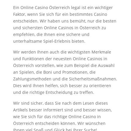
Ein Online Casino Österreich legal ist ein wichtiger
Faktor, wenn Sie sich für ein bestimmtes Casino
entscheiden. Wir haben uns bemüht, nur die besten
und sichersten Online Casinos in Österreich zu
empfehlen, die Ihnen eine sichere und
unterhaltsame Spiel-Erlebnis bieten.
Wir werden Ihnen auch die wichtigsten Merkmale
und Funktionen der neuesten Online Casinos in
Österreich vorstellen, wie zum Beispiel die Auswahl
an Spielen, die Boni und Promotionen, die
Zahlungsmethoden und die Sicherheitsmaßnahmen.
Dies wird Ihnen helfen, sich besser zu orientieren
und die richtige Entscheidung zu treffen.
Wir sind sicher, dass Sie nach dem Lesen dieses
Artikels besser informiert sind und besser wissen,
wie Sie sich für das richtige Online Casino in
Österreich entscheiden können. Wir wünschen
Ihnen viel Spaß und Glück bei Ihrer Suche!