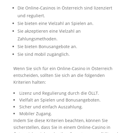
Die Online-Casinos in Österreich sind lizenziert
und reguliert.
Sie bieten eine Vielzahl an Spielen an.
Sie akzeptieren eine Vielzahl an
Zahlungsmethoden.
Sie bieten Bonusangebote an.
Sie sind mobil zugänglich.
Wenn Sie sich für ein Online-Casino in Österreich
entscheiden, sollten Sie sich an die folgenden
Kriterien halten:
Lizenz und Regulierung durch die ÖLLT.
Vielfalt an Spielen und Bonusangeboten.
Sicher und einfach Auszahlung.
Mobiler Zugang.
Indem Sie diese Kriterien beachten, können Sie
sicherstellen, dass Sie in einem Online-Casino in