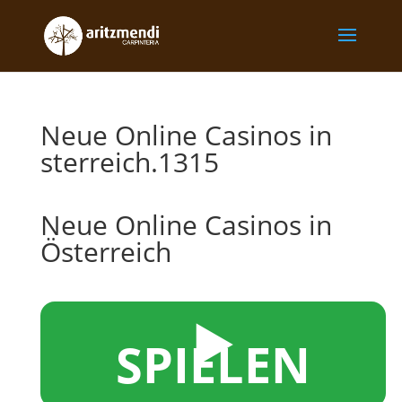
Neue Online Casinos in
sterreich.1315
Neue Online Casinos in
Österreich
▶️
SPIELEN