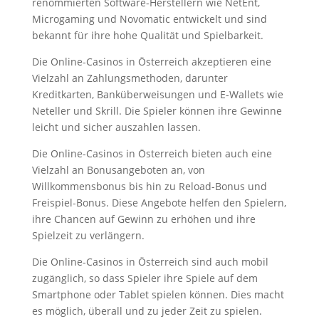
renommierten Software-Herstellern wie NetEnt,
Microgaming und Novomatic entwickelt und sind
bekannt für ihre hohe Qualität und Spielbarkeit.
Die Online-Casinos in Österreich akzeptieren eine
Vielzahl an Zahlungsmethoden, darunter
Kreditkarten, Banküberweisungen und E-Wallets wie
Neteller und Skrill. Die Spieler können ihre Gewinne
leicht und sicher auszahlen lassen.
Die Online-Casinos in Österreich bieten auch eine
Vielzahl an Bonusangeboten an, von
Willkommensbonus bis hin zu Reload-Bonus und
Freispiel-Bonus. Diese Angebote helfen den Spielern,
ihre Chancen auf Gewinn zu erhöhen und ihre
Spielzeit zu verlängern.
Die Online-Casinos in Österreich sind auch mobil
zugänglich, so dass Spieler ihre Spiele auf dem
Smartphone oder Tablet spielen können. Dies macht
es möglich, überall und zu jeder Zeit zu spielen.