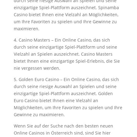
durch seine riesige Auswahl an Spielen und seine
einzigartige Spiel-Plattform auszeichnet. Spinamba
Casino bietet Ihnen eine Vielzahl an Möglichkeiten,
um Ihre Favoriten zu spielen und Ihre Gewinne zu
maximieren.
4. Casino Masters – Ein Online Casino, das sich
durch seine einzigartige Spiel-Plattform und seine
Vielzahl an Spielen auszeichnet. Casino Masters
bietet Ihnen eine einzigartige Spiel-Erlebnis, die Sie
nie vergessen werden.
5. Golden Euro Casino – Ein Online Casino, das sich
durch seine riesige Auswahl an Spielen und seine
einzigartige Spiel-Plattform auszeichnet. Golden
Euro Casino bietet Ihnen eine Vielzahl an
Möglichkeiten, um Ihre Favoriten zu spielen und Ihre
Gewinne zu maximieren.
Wenn Sie auf der Suche nach den besten neuen
Online Casinos in Österreich sind, sind Sie hier