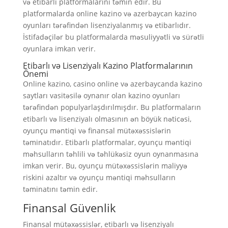
və etibarlı platformalarını təmin edir. Bu
platformalarda online kazino və azerbaycan kazino
oyunları tərəfindən lisenziyalanmış və etibarlıdır.
İstifadəçilər bu platformalarda məsuliyyətli və sürətli
oyunlara imkan verir.
Etibarlı və Lisenziyalı Kazino Platformalarının
Önemi
Online kazino, casino online və azerbaycanda kazino
saytları vasitəsilə oynanır olan kazino oyunları
tərəfindən populyarlaşdırılmışdır. Bu platformaların
etibarlı və lisenziyalı olmasının ən böyük nəticəsi,
oyunçu məntiqi və finansal mütəxəssislərin
təminatıdır. Etibarlı platformalar, oyunçu məntiqi
məhsulların təhlili və təhlükəsiz oyun oynanmasına
imkan verir. Bu, oyunçu mütəxəssislərin maliyyə
riskini azaltır və oyunçu məntiqi məhsulların
təminatını təmin edir.
Finansal Güvenlik
Finansal mütəxəssislər, etibarlı və lisenziyalı