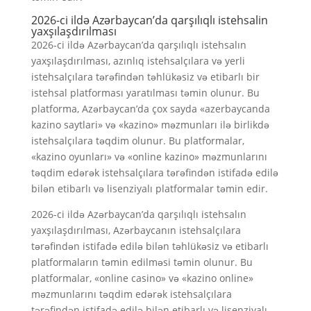
2026-ci ildə Azərbaycan’da qarşılıqlı istehsalin
yaxşılaşdırılması
2026-ci ildə Azərbaycan’da qarşılıqlı istehsalın
yaxşılaşdırılması, azınlıq istehsalçılara və yerli
istehsalçılara tərəfindən təhlükəsiz və etibarlı bir
istehsal platforması yaratılması təmin olunur. Bu
platforma, Azərbaycan’da çox sayda «azerbaycanda
kazino saytlari» və «kazino» məzmunları ilə birlikdə
istehsalçılara təqdim olunur. Bu platformalar,
«kazino oyunları» və «online kazino» məzmunlarını
təqdim edərək istehsalçılara tərəfindən istifadə edilə
bilən etibarlı və lisenziyalı platformalar təmin edir.
2026-ci ildə Azərbaycan’da qarşılıqlı istehsalın
yaxşılaşdırılması, Azərbaycanın istehsalçılara
tərəfindən istifadə edilə bilən təhlükəsiz və etibarlı
platformaların təmin edilməsi təmin olunur. Bu
platformalar, «online casino» və «kazino online»
məzmunlarını təqdim edərək istehsalçılara
tərəfindən istifadə edilə bilən etibarlı və lisenziyalı