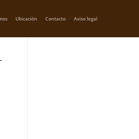
mos
Ubicación
Contacto
Aviso legal
-