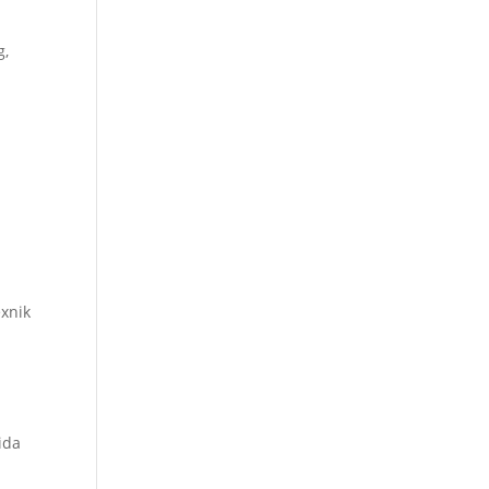
g,
exnik
ida