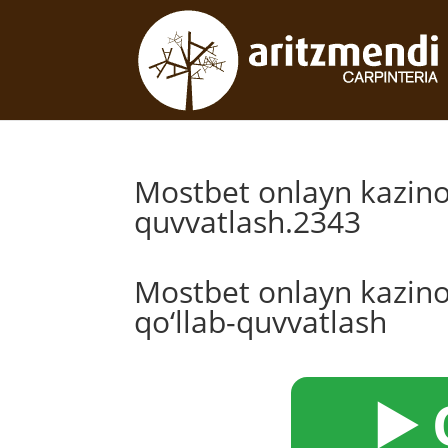
Mostbet onlayn kazino
quvvatlash.2343
Mostbet onlayn kazino
qo‘llab-quvvatlash
▶️