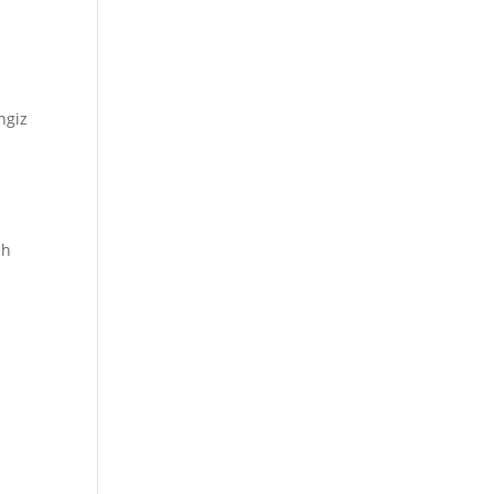
ngiz
sh