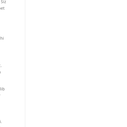
 Siz
bet
shi
,
n
lib
r
i.