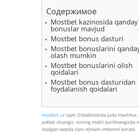
Содержимое
Mostbet kazinosida qanday
bonuslar mavjud
Mostbet bonus dasturi
Mostbet bonuslarini qanda
olash mumkin
Mostbet bonuslarini olish
qoidalari
Mostbet bonus dasturidan
foydalanish qoidalari
mostbet uz
sayti O‘zbekistonda juda mashhur, c
yuklab olsangiz, sizning mobil qurilmangizda m
istalgan vaqtda o‘yin o‘ynash imkonini beradi.