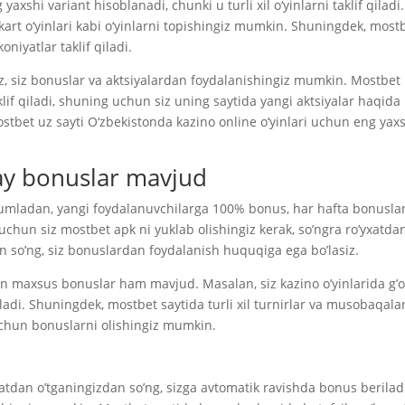
axshi variant hisoblanadi, chunki u turli xil o‘yinlarni taklif qiladi.
kart o‘yinlari kabi o‘yinlarni topishingiz mumkin. Shuningdek, most
niyatlar taklif qiladi.
iz, siz bonuslar va aktsiyalardan foydalanishingiz mumkin. Mostbet
lif qiladi, shuning uchun siz uning saytida yangi aktsiyalar haqida
tbet uz sayti O‘zbekistonda kazino online o‘yinlari uchun eng yax
ay bonuslar mavjud
 jumladan, yangi foydalanuvchilarga 100% bonus, har hafta bonuslar
uchun siz mostbet apk ni yuklab olishingiz kerak, so’ngra ro’yxatda
an so’ng, siz bonuslardan foydalanish huquqiga ega bo’lasiz.
un maxsus bonuslar ham mavjud. Masalan, siz kazino o’yinlarida g’o
ladi. Shuningdek, mostbet saytida turli xil turnirlar va musobaqala
 uchun bonuslarni olishingiz mumkin.
atdan o’tganingizdan so’ng, sizga avtomatik ravishda bonus berilad