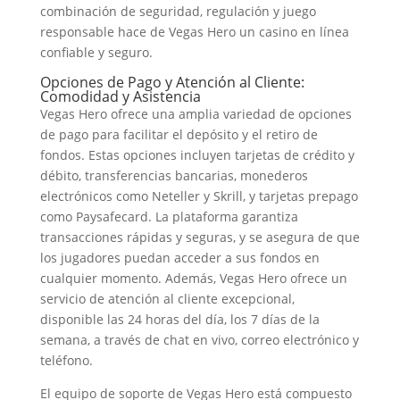
combinación de seguridad, regulación y juego
responsable hace de Vegas Hero un casino en línea
confiable y seguro.
Opciones de Pago y Atención al Cliente:
Comodidad y Asistencia
Vegas Hero ofrece una amplia variedad de opciones
de pago para facilitar el depósito y el retiro de
fondos. Estas opciones incluyen tarjetas de crédito y
débito, transferencias bancarias, monederos
electrónicos como Neteller y Skrill, y tarjetas prepago
como Paysafecard. La plataforma garantiza
transacciones rápidas y seguras, y se asegura de que
los jugadores puedan acceder a sus fondos en
cualquier momento. Además, Vegas Hero ofrece un
servicio de atención al cliente excepcional,
disponible las 24 horas del día, los 7 días de la
semana, a través de chat en vivo, correo electrónico y
teléfono.
El equipo de soporte de Vegas Hero está compuesto