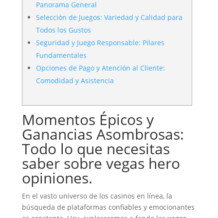
Panorama General
Selección de Juegos: Variedad y Calidad para
Todos los Gustos
Seguridad y Juego Responsable: Pilares
Fundamentales
Opciones de Pago y Atención al Cliente:
Comodidad y Asistencia
Momentos Épicos y
Ganancias Asombrosas:
Todo lo que necesitas
saber sobre vegas hero
opiniones.
En el vasto universo de los casinos en línea, la
búsqueda de plataformas confiables y emocionantes