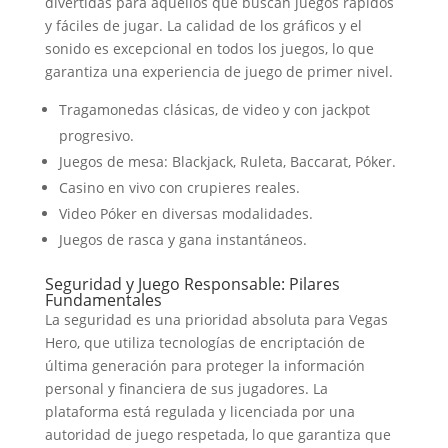
divertidas para aquellos que buscan juegos rápidos
y fáciles de jugar. La calidad de los gráficos y el
sonido es excepcional en todos los juegos, lo que
garantiza una experiencia de juego de primer nivel.
Tragamonedas clásicas, de video y con jackpot
progresivo.
Juegos de mesa: Blackjack, Ruleta, Baccarat, Póker.
Casino en vivo con crupieres reales.
Video Póker en diversas modalidades.
Juegos de rasca y gana instantáneos.
Seguridad y Juego Responsable: Pilares
Fundamentales
La seguridad es una prioridad absoluta para Vegas
Hero, que utiliza tecnologías de encriptación de
última generación para proteger la información
personal y financiera de sus jugadores. La
plataforma está regulada y licenciada por una
autoridad de juego respetada, lo que garantiza que