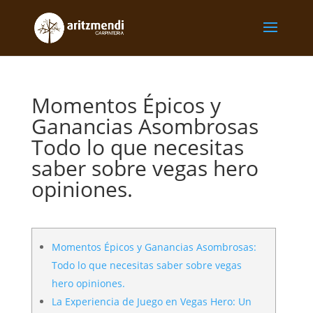
Momentos Épicos y
Ganancias Asombrosas
Todo lo que necesitas
saber sobre vegas hero
opiniones.
Momentos Épicos y Ganancias Asombrosas:
Todo lo que necesitas saber sobre vegas
hero opiniones.
La Experiencia de Juego en Vegas Hero: Un