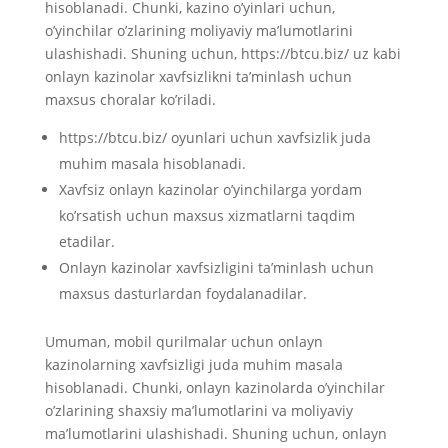
hisoblanadi. Chunki, kazino o’yinlari uchun,
o’yinchilar o’zlarining moliyaviy ma’lumotlarini
ulashishadi. Shuning uchun, https://btcu.biz/ uz kabi
onlayn kazinolar xavfsizlikni ta’minlash uchun
maxsus choralar ko’riladi.
https://btcu.biz/ oyunlari uchun xavfsizlik juda
muhim masala hisoblanadi.
Xavfsiz onlayn kazinolar o’yinchilarga yordam
ko’rsatish uchun maxsus xizmatlarni taqdim
etadilar.
Onlayn kazinolar xavfsizligini ta’minlash uchun
maxsus dasturlardan foydalanadilar.
Umuman, mobil qurilmalar uchun onlayn
kazinolarning xavfsizligi juda muhim masala
hisoblanadi. Chunki, onlayn kazinolarda o’yinchilar
o’zlarining shaxsiy ma’lumotlarini va moliyaviy
ma’lumotlarini ulashishadi. Shuning uchun, onlayn