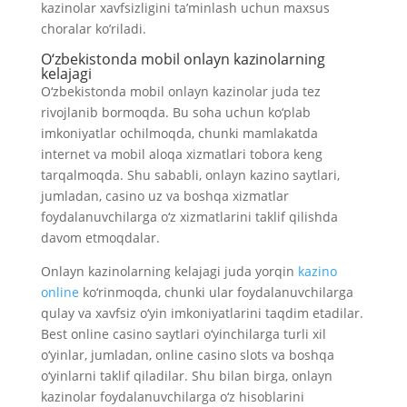
kazinolar xavfsizligini ta’minlash uchun maxsus
choralar ko’riladi.
O‘zbekistonda mobil onlayn kazinolarning
kelajagi
O‘zbekistonda mobil onlayn kazinolar juda tez
rivojlanib bormoqda. Bu soha uchun ko‘plab
imkoniyatlar ochilmoqda, chunki mamlakatda
internet va mobil aloqa xizmatlari tobora keng
tarqalmoqda. Shu sababli, onlayn kazino saytlari,
jumladan, casino uz va boshqa xizmatlar
foydalanuvchilarga o‘z xizmatlarini taklif qilishda
davom etmoqdalar.
Onlayn kazinolarning kelajagi juda yorqin
kazino
online
ko‘rinmoqda, chunki ular foydalanuvchilarga
qulay va xavfsiz o‘yin imkoniyatlarini taqdim etadilar.
Best online casino saytlari o‘yinchilarga turli xil
o‘yinlar, jumladan, online casino slots va boshqa
o‘yinlarni taklif qiladilar. Shu bilan birga, onlayn
kazinolar foydalanuvchilarga o‘z hisoblarini