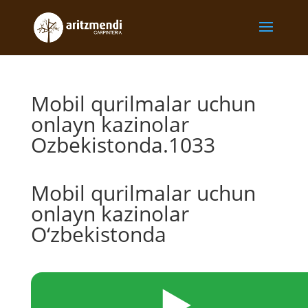
Mobil qurilmalar uchun
onlayn kazinolar
Ozbekistonda.1033
Mobil qurilmalar uchun
onlayn kazinolar
O‘zbekistonda
▶️