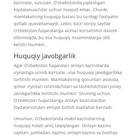
kazinolar, xususan, O‘zbekistonda joylashgan
foydalanuvchilar uchun mavjud emas. Chunki,
mamlakatning huquqiy bazasi bu turdagi faoliyatni
qo‘llab-quvvatlamaydi. Lekin, ba‘zi xorijiy saytlar
O‘zbekiston fuqarolariga xizmat ko‘rsatishni davom
ettirmoqda, bu esa huquqiy muammolarga olib
kelishi mumkin.
Huquqiy javobgarlik
Agar O‘zbekiston fuqarolari onlayn kazinolarda
o‘ynashga urinib ko‘rsalar, ular huquqiy javobgarlikka
tortilishi mumkin. Mamlakatning qonunlari asosida,
qimor o‘yinlari ishtirokchilari va tashkilotchilari jinoiy
javobgarlikka tortilishi mumkin. Shuning uchun,
O‘zbekiston fuqarolariga onlayn kazinolardan
foydalanishdan ehtiyot bo‘lish maslahat beriladi.
Umuman, O‘zbekistonda mobil kazinolarning
huquqiy holati aniq taqiqlangan. Onlayn kazino
saytlari, jumladan, kazino, onlayn kazino va boshqa