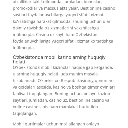
afzalliklar taklif qilmoqda, jumladan, bonuslar,
promokodlar va maxsus aktsiyalar. Best online casino
saytlari foydalanuvchilarga yuqori sifatli xizmat
ko‘rsatishga harakat qilmoqda, shuning uchun ular
doimiy ravishda o‘z xizmatlarini yaxshilashga
intilmoqda. Casino uz sayti ham O‘zbekiston
foydalanuvchilariga yuqori sifatli xizmat ko‘rsatishga
intilmoqda.
O‘zbekistonda mobil kazinolarning huquqiy
holati
O‘zbekistonda mobil kazinolar haqida gap ketganda,
ularning huquqiy holati juda muhim masala
hisoblanadi. O‘zbekiston Respublikasining qonunlari
va qoidalari asosida, kazino va boshqa qimor o‘yinlari
faoliyati taqiqlangan. Buning uchun, onlayn kazino
saytlari, jumladan, casino uz, best online casino va
online casino slots ham mamlakat hududida
taqiqlangan.
Mobil qurilmalar uchun mo‘ljallangan onlayn