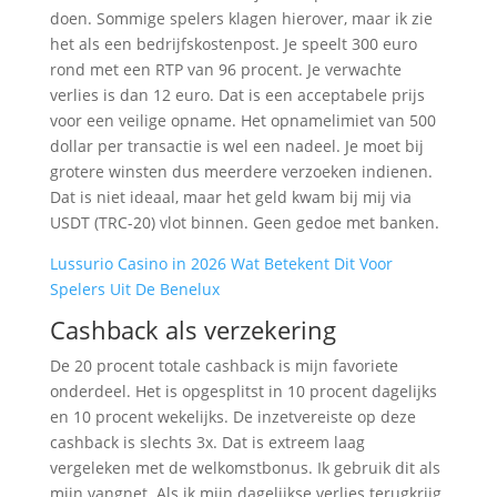
doen. Sommige spelers klagen hierover, maar ik zie
het als een bedrijfskostenpost. Je speelt 300 euro
rond met een RTP van 96 procent. Je verwachte
verlies is dan 12 euro. Dat is een acceptabele prijs
voor een veilige opname. Het opnamelimiet van 500
dollar per transactie is wel een nadeel. Je moet bij
grotere winsten dus meerdere verzoeken indienen.
Dat is niet ideaal, maar het geld kwam bij mij via
USDT (TRC-20) vlot binnen. Geen gedoe met banken.
Lussurio Casino in 2026 Wat Betekent Dit Voor
Spelers Uit De Benelux
Cashback als verzekering
De 20 procent totale cashback is mijn favoriete
onderdeel. Het is opgesplitst in 10 procent dagelijks
en 10 procent wekelijks. De inzetvereiste op deze
cashback is slechts 3x. Dat is extreem laag
vergeleken met de welkomstbonus. Ik gebruik dit als
mijn vangnet. Als ik mijn dagelijkse verlies terugkrijg,