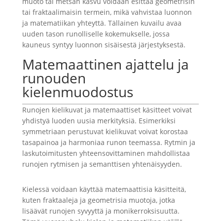
muoto tai metsän kasvu voidaan esittää geometrisin
tai fraktaalimaisin termein, mikä vahvistaa luonnon
ja matematiikan yhteyttä. Tällainen kuvailu avaa
uuden tason runolliselle kokemukselle, jossa
kauneus syntyy luonnon sisäisestä järjestyksestä.
Matemaattinen ajattelu ja
runouden
kielenmuodostus
Runojen kielikuvat ja matemaattiset käsitteet voivat
yhdistyä luoden uusia merkityksiä. Esimerkiksi
symmetriaan perustuvat kielikuvat voivat korostaa
tasapainoa ja harmoniaa runon teemassa. Rytmin ja
laskutoimitusten yhteensovittaminen mahdollistaa
runojen rytmisen ja semanttisen yhtenäisyyden.
Kielessä voidaan käyttää matemaattisia käsitteitä,
kuten fraktaaleja ja geometrisia muotoja, jotka
lisäävät runojen syvyyttä ja monikerroksisuutta.