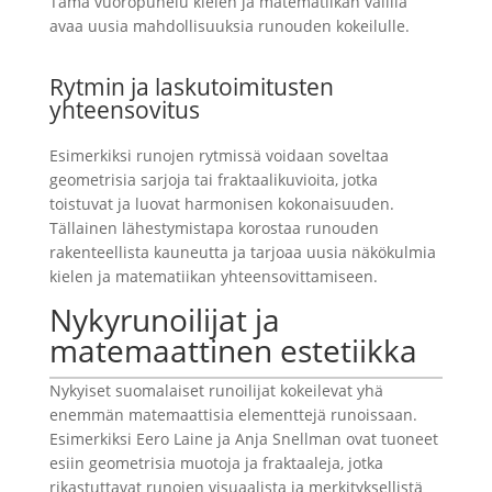
Tämä vuoropuhelu kielen ja matematiikan välillä
avaa uusia mahdollisuuksia runouden kokeilulle.
Rytmin ja laskutoimitusten
yhteensovitus
Esimerkiksi runojen rytmissä voidaan soveltaa
geometrisia sarjoja tai fraktaalikuvioita, jotka
toistuvat ja luovat harmonisen kokonaisuuden.
Tällainen lähestymistapa korostaa runouden
rakenteellista kauneutta ja tarjoaa uusia näkökulmia
kielen ja matematiikan yhteensovittamiseen.
Nykyrunoilijat ja
matemaattinen estetiikka
Nykyiset suomalaiset runoilijat kokeilevat yhä
enemmän matemaattisia elementtejä runoissaan.
Esimerkiksi Eero Laine ja Anja Snellman ovat tuoneet
esiin geometrisia muotoja ja fraktaaleja, jotka
rikastuttavat runojen visuaalista ja merkityksellistä