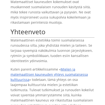
Matemaattiset kauneuden kokemukset ovat
muokanneet suomalaisen runouden käsitystä siitä,
mikä tekee runosta vaikuttavan ja pysyvän. Ne ovat
myös inspiroineet uusia sukupolvia kokeilemaan ja
rikastamaan perinteisiä muotoja.
Yhteenveto
Matemaattinen estetiikka toimii suomalaisessa
runoudessa silta, joka yhdistää mielen ja taiteen. Se
tarjoaa syvempiä näkökulmia luonnon järjestykseen,
rytmiin ja symboliikkaan, tuoden esiin kansallisen
identiteetin ydinvoimia.
Kuten parent-artikkelissamme «
Mielen ja
matemaattisen kauneuden yhteys suomalaisessa
kulttuurissa
» todetaan, tämä yhteys on osa
laajempaa kulttuurista mielen ja estetiikan
tutkimusta. Tulevat tutkimukset ja runouden kokeilut
voivat syventää ymmärrystämme siitä, kuinka
matemaattinen kauneus voi rikastuttaa suomalaisen