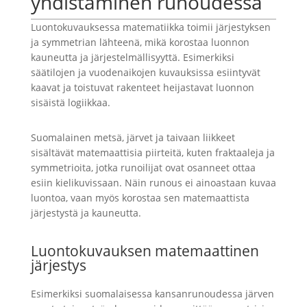
yhdistäminen runoudessa
Luontokuvauksessa matematiikka toimii järjestyksen
ja symmetrian lähteenä, mikä korostaa luonnon
kauneutta ja järjestelmällisyyttä. Esimerkiksi
säätilojen ja vuodenaikojen kuvauksissa esiintyvät
kaavat ja toistuvat rakenteet heijastavat luonnon
sisäistä logiikkaa.
Suomalainen metsä, järvet ja taivaan liikkeet
sisältävät matemaattisia piirteitä, kuten fraktaaleja ja
symmetrioita, jotka runoilijat ovat osanneet ottaa
esiin kielikuvissaan. Näin runous ei ainoastaan kuvaa
luontoa, vaan myös korostaa sen matemaattista
järjestystä ja kauneutta.
Luontokuvauksen matemaattinen
järjestys
Esimerkiksi suomalaisessa kansanrunoudessa järven