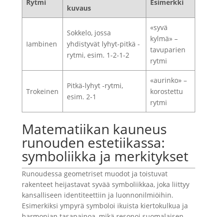
Rytmi
Esimerkki
kuvaus
«syvä
Sokkelo, jossa
kylmä» –
Iambinen
yhdistyvät lyhyt-pitkä -
tavuparien
rytmi, esim. 1-2-1-2
rytmi
«aurinko» –
Pitkä-lyhyt -rytmi,
Trokeinen
korostettu
esim. 2-1
rytmi
Matematiikan kauneus
runouden estetiikassa:
symboliikka ja merkitykset
Runoudessa geometriset muodot ja toistuvat
rakenteet heijastavat syvää symboliikkaa, joka liittyy
kansalliseen identiteettiin ja luonnonilmiöihin.
Esimerkiksi ympyrä symboloi ikuista kiertokulkua ja
harmonian tasapainoa, mikä resonoi suomalaisen