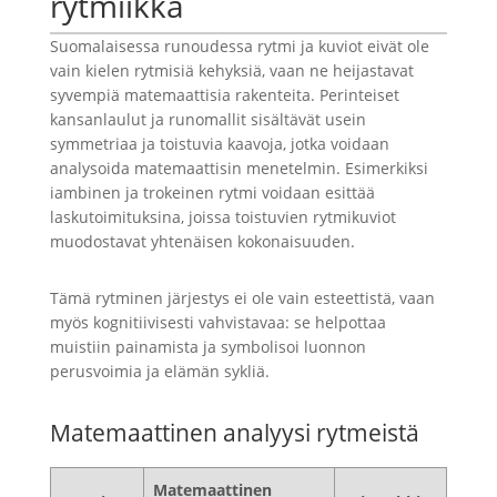
rytmiikka
Suomalaisessa runoudessa rytmi ja kuviot eivät ole
vain kielen rytmisiä kehyksiä, vaan ne heijastavat
syvempiä matemaattisia rakenteita. Perinteiset
kansanlaulut ja runomallit sisältävät usein
symmetriaa ja toistuvia kaavoja, jotka voidaan
analysoida matemaattisin menetelmin. Esimerkiksi
iambinen ja trokeinen rytmi voidaan esittää
laskutoimituksina, joissa toistuvien rytmikuviot
muodostavat yhtenäisen kokonaisuuden.
Tämä rytminen järjestys ei ole vain esteettistä, vaan
myös kognitiivisesti vahvistavaa: se helpottaa
muistiin painamista ja symbolisoi luonnon
perusvoimia ja elämän sykliä.
Matemaattinen analyysi rytmeistä
Matemaattinen