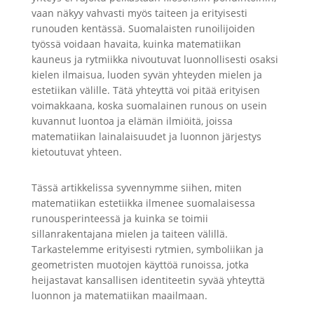
vaan näkyy vahvasti myös taiteen ja erityisesti
runouden kentässä. Suomalaisten runoilijoiden
työssä voidaan havaita, kuinka matematiikan
kauneus ja rytmiikka nivoutuvat luonnollisesti osaksi
kielen ilmaisua, luoden syvän yhteyden mielen ja
estetiikan välille. Tätä yhteyttä voi pitää erityisen
voimakkaana, koska suomalainen runous on usein
kuvannut luontoa ja elämän ilmiöitä, joissa
matematiikan lainalaisuudet ja luonnon järjestys
kietoutuvat yhteen.
Tässä artikkelissa syvennymme siihen, miten
matematiikan estetiikka ilmenee suomalaisessa
runousperinteessä ja kuinka se toimii
sillanrakentajana mielen ja taiteen välillä.
Tarkastelemme erityisesti rytmien, symboliikan ja
geometristen muotojen käyttöä runoissa, jotka
heijastavat kansallisen identiteetin syvää yhteyttä
luonnon ja matematiikan maailmaan.