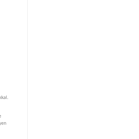
kkal.
e
nyen