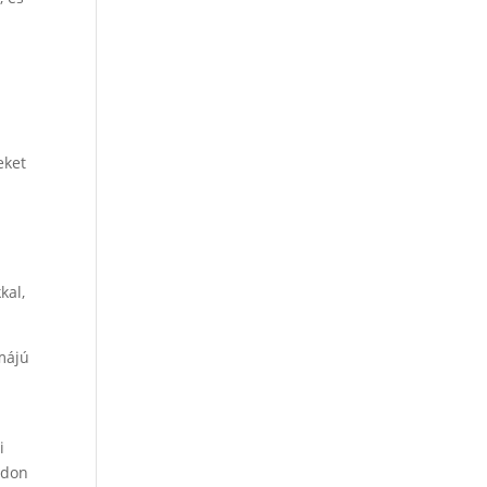
eket
kal,
émájú
i
ódon