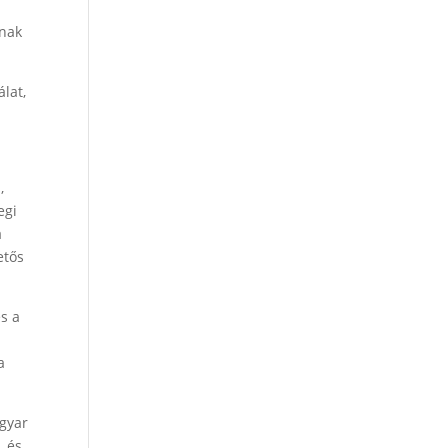
nnak
lat,
,
egi
a
etős
s a
a
agyar
, és