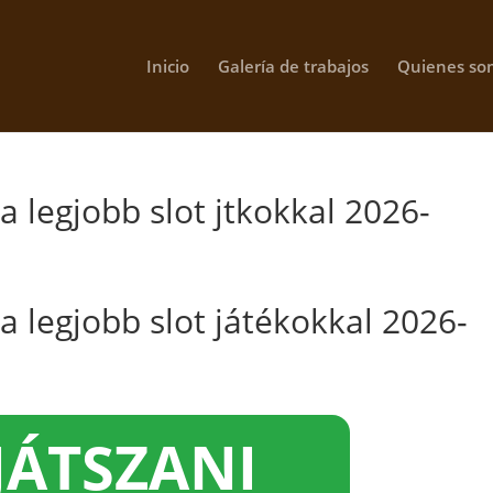
Inicio
Galería de trabajos
Quienes so
 legjobb slot jtkokkal 2026-
 legjobb slot játékokkal 2026-
 JÁTSZANI