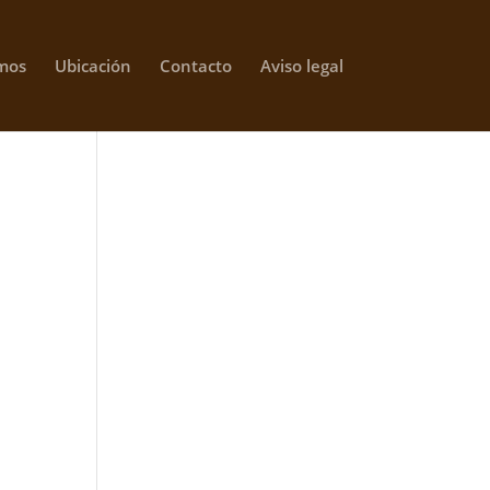
mos
Ubicación
Contacto
Aviso legal