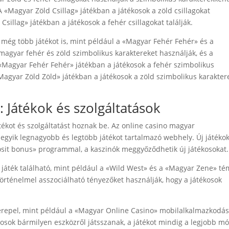
 «Magyar Zöld Csillag» játékban a játékosok a zöld csillagokat
sillag» játékban a játékosok a fehér csillagokat találják.
még több játékot is, mint például a «Magyar Fehér Fehér» és a
 magyar fehér és zöld szimbolikus karaktereket használják, és a
«Magyar Fehér Fehér» játékban a játékosok a fehér szimbolikus
Magyar Zöld Zöld» játékban a játékosok a zöld szimbolikus karakter
 Játékok és szolgáltatások
ékot és szolgáltatást hoznak be. Az online casino magyar
egyik legnagyobb és legtöbb játékot tartalmazó webhely. Új játékok
sit bonus» programmal, a kaszinók meggyőződhetik új játékosokat.
 játék található, mint például a «Wild West» és a «Magyar Zene» t
 történelmel asszociálható tényezőket használják, hogy a játékosok
szerepel, mint például a «Magyar Online Casino» mobilalkalmazkodás
tékosok bármilyen eszközről játsszanak, a játékot mindig a legjobb m