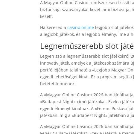
A Magyar Online Casino rendszeresen frissíti a 
biztonsági szabványokat követ, ami biztosítja,
kezelt.
Ha keresed a
casino online
legjobb slot játékok
a legjobb játékok, és a legjobb élmény. Íme a h
Legneműszerebb slot ját
Legyen szó a legneműszerebb slot játékokról 2
innovatív játék, amelyek a játékosok számára ú
portfóliójában található a «Legjobb Magyar On
egyedi lehetőséget kínál. Ez a program segít a 
betétet tennének.
A «Magyar Online Casino» 2026-ban kínálhatja 
«Budapest Night» című játékokat. Ezek a játéko
egyedi élményt kínálnak. A «Ferenc Puskás» já
játékban, míg a «Budapest Night» játékban a já
A «Magyar Online Casino» 2026-ban kínálhatja 
Fehér Csillag» játékokat. Ezek a játékok a magy