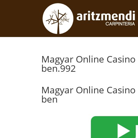
Magyar Online Casino a
ben.992
Magyar Online Casino a
ben
▶️