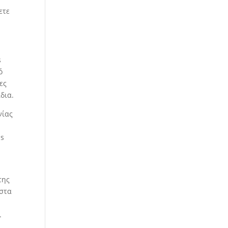
ετε
s
ό
ες
δια.
νίας
us
της
αστα
.