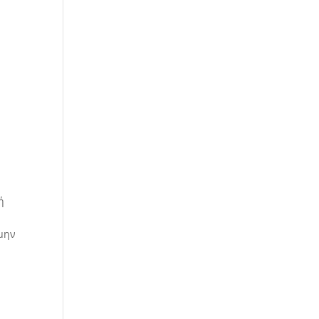
ή
 μην