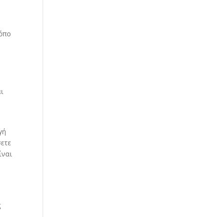
ρόπο
αι
γή
σετε
ίναι
ς