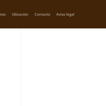
mos
Ubicación
Contacto
Aviso legal