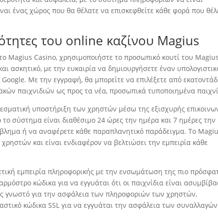
ίναι ένας χώρος που θα θέλατε να επισκεφθείτε κάθε φορά που θέλ
ότητες του online καζίνου Magius
στο Magius Casino, χρησιμοποιήστε το προσωπικό κουτί του Magiu
 και ασκητικό, με την ευκαιρία να δημιουργήσετε έναν υπολογιστικ
 Google. Με την εγγραφή, θα μπορείτε να επιλέξετε από εκατοντάδ
κών παιχνιδιών ως προς τα νέα, προσωπικά τυποποιημένα παιχνί
ελεσματική υποστήριξη των χρηστών μέσω της εξισχυρής επικοινω
 το σύστημα είναι διαθέσιμο 24 ώρες την ημέρα και 7 ημέρες την
όβλημα ή να αναφέρετε κάθε παραπλανητικό παράδειγμα. Το Magi
χρηστών και είναι ενδιαφέρον να βελτιώσει την εμπειρία κάθε
ρετική εμπειρία πληροφορικής με την ενσωμάτωση της πιο πρόσφα
σαρμόστρο κώδικα για να εγγυάται ότι οι παιχνίδια είναι ασυμβίβ
σης γνωστό για την ασφάλεια των πληροφοριών των χρηστών,
στικό κώδικα SSL για να εγγυάται την ασφάλεια των συναλλαγών