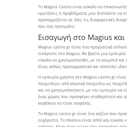
Το Magius Casino είναι εύκολο να επικοινωνήσ
ερωτήσεις ή προβλήματα, μην διστάσετε να επ
προσαρμόζεται σε όλες τις διαφορετικές διαφ
που σας προτιμάτε.
Εισαγωγή στο Magius και
Magius casino gr είναι ένα πραγματικά απλού
εισάγεστε στο Magius, θα βρείτε μια εμπειρί
εύκολο να χρησιμοποιηθεί, με τα κουμπιά και 
Είναι απλώς προσαρμοστικό και αποτελεί ιδαν
Η εμπειρία χρήστη στο Magius casino gr είνα
παιχνιδιών, από κλασικά παιχνίδια ως παιχνί
και να χρησιμοποιήσετε, με την εμπειρία να 
ένας χώρος που προσφέρει σταθερότητα και α
κεφάλαια να είναι ασφαλής.
Το Magius casino gr είναι ένα καζίνο που πρ
ευχάριστη. Το πλαίσιο είναι απλό και εύκολο ν
χρήστες. Είναι ένας χώρος που προσφέρει στ