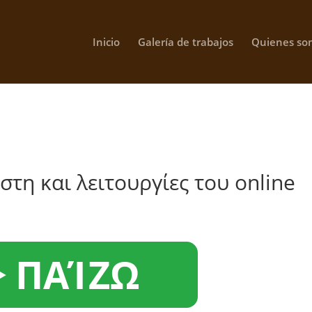
Inicio
Galería de trabajos
Quienes so
στη και λειτουργίες του online
️ ΠΑΊΖΩ