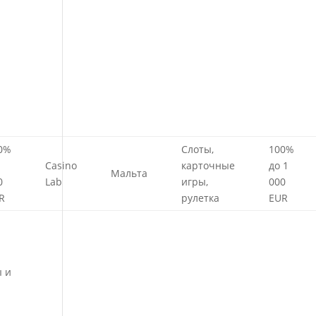
0%
Слоты,
100%
Casino
карточные
до 1
Мальта
0
Lab
игры,
000
R
рулетка
EUR
ы и