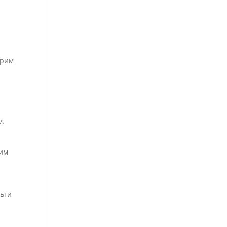
трим
м.
шим
ньги