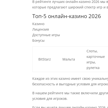
В рейтинге лучших онлайн-казино 2026 мы 
которые предлагают широкий спектр игр и в
Топ-5 онлайн-казино 2026
Казино
Лицензия
Доступные игры
Бонусы
Слоты,
карточные
BitStarz
Мальта
игры,
рулетка
Каждое из этих казино имеет свою уникальн
безопасность и выгодные условия для игрок
В нашем рейтинге мы также включили другие
условия для игроков.
Если вы ищете лучшее онлайн-казино 2026, 