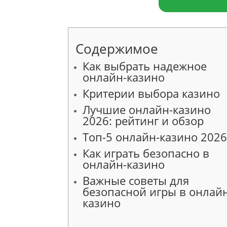
Содержимое
Как выбрать надежное
онлайн-казино
Критерии выбора казино
Лучшие онлайн-казино
2026: рейтинг и обзор
Топ-5 онлайн-казино 202
Как играть безопасно в
онлайн-казино
Важные советы для
безопасной игры в онлай
казино