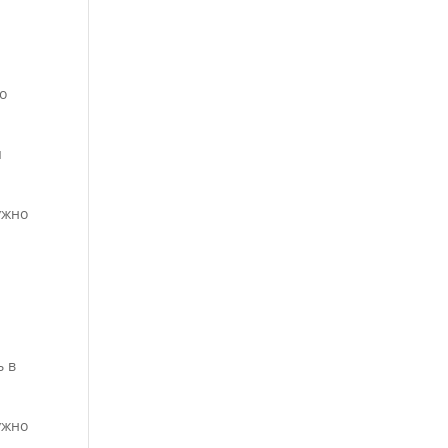
то
ы
ужно
е
ь в
ужно