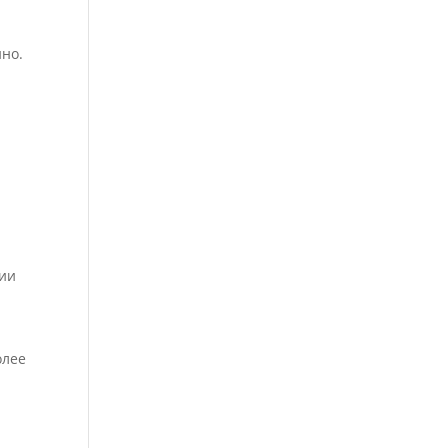
ино.
гии
олее