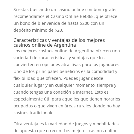
Si estás buscando un casino online con bono gratis,
recomendamos el Casino Online Bet365, que ofrece
un bono de bienvenida de hasta $200 con un
depósito mínimo de $20.
Características y ventajas de los mejores
casinos online de Argentina
Los mejores casinos online de Argentina ofrecen una
variedad de características y ventajas que los
convierten en opciones atractivas para los jugadores.
Uno de los principales beneficios es la comodidad y
flexibilidad que ofrecen. Puedes jugar desde
cualquier lugar y en cualquier momento, siempre y
cuando tengas una conexión a Internet. Esto es
especialmente útil para aquellos que tienen horarios
ocupados o que viven en áreas rurales donde no hay
casinos tradicionales.
Otra ventaja es la variedad de juegos y modalidades
de apuesta que ofrecen. Los mejores casinos online