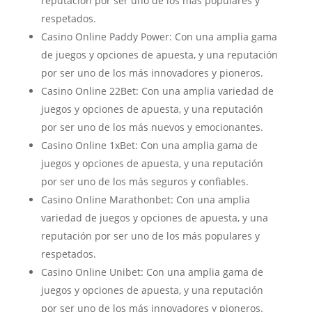
reputación por ser uno de los más populares y
respetados.
Casino Online Paddy Power: Con una amplia gama
de juegos y opciones de apuesta, y una reputación
por ser uno de los más innovadores y pioneros.
Casino Online 22Bet: Con una amplia variedad de
juegos y opciones de apuesta, y una reputación
por ser uno de los más nuevos y emocionantes.
Casino Online 1xBet: Con una amplia gama de
juegos y opciones de apuesta, y una reputación
por ser uno de los más seguros y confiables.
Casino Online Marathonbet: Con una amplia
variedad de juegos y opciones de apuesta, y una
reputación por ser uno de los más populares y
respetados.
Casino Online Unibet: Con una amplia gama de
juegos y opciones de apuesta, y una reputación
por ser uno de los más innovadores y pioneros.