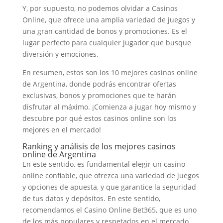
Y, por supuesto, no podemos olvidar a Casinos
Online, que ofrece una amplia variedad de juegos y
una gran cantidad de bonos y promociones. Es el
lugar perfecto para cualquier jugador que busque
diversión y emociones.
En resumen, estos son los 10 mejores casinos online
de Argentina, donde podrás encontrar ofertas
exclusivas, bonos y promociones que te harán
disfrutar al máximo. ¡Comienza a jugar hoy mismo y
descubre por qué estos casinos online son los
mejores en el mercado!
Ranking y análisis de los mejores casinos
online de Argentina
En este sentido, es fundamental elegir un casino
online confiable, que ofrezca una variedad de juegos
y opciones de apuesta, y que garantice la seguridad
de tus datos y depósitos. En este sentido,
recomendamos el Casino Online Bet365, que es uno
de los más populares y respetados en el mercado.