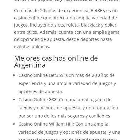
Con más de 20 años de experiencia, Bet365 es un
casino online que ofrece una amplia variedad de
juegos, incluyendo slots, ruleta, blackjack y poker,
entre otros. Además, cuenta con una amplia gama
de opciones de apuesta, desde deportes hasta
eventos políticos.
Mejores casinos online de
Argentina
Casino Online Bet365: Con más de 20 años de
experiencia y una amplia variedad de juegos y
opciones de apuesta.
Casino Online 888: Con una amplia gama de
juegos y opciones de apuesta, y una reputación
por ser uno de los más seguros y confiables.
Casino Online William Hill: Con una amplia
variedad de juegos y opciones de apuesta, y una