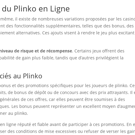
s du Plinko en Ligne
e même, il existe de nombreuses variations proposées par les casin
sent des fonctionnalités supplémentaires, telles que des bonus, des
iement alternatives. Ces ajouts visent à rendre le jeu plus excitant
 niveau de risque et de récompense
. Certains jeux offrent des
bilité de gain plus faible, tandis que d’autres privilégient la
iés au Plinko
onus et des promotions spécifiques pour les joueurs de plinko. Ce
its, de bonus de dépôt ou de concours avec des prix attrayants. Il 
 générales de ces offres, car elles peuvent être soumises à des
fiques. Les bonus peuvent représenter un excellent moyen d’augme
ner au plinko.
en ligne réputé et fiable avant de participer à ces promotions. En e
er des conditions de mise excessives ou refuser de verser les gai