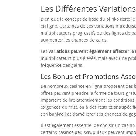
Les Différentes Variation
Bien que le concept de base du plinko reste l
en ligne. Certaines de ces variations introdui
multiplicateurs progressifs ou des lignes de pa
augmenter les chances de gains.
Les
variations peuvent également affecter le
multiplicateurs plus élevés, mais avec une proba
fréquence des gains.
Les Bonus et Promotions Assoc
De nombreux casinos en ligne proposent des b
offres peuvent prendre la forme de tours gratu
important de lire attentivement les conditions
exigences de mise ou à des restrictions spéci
son bankroll et d’améliorer ses chances de gag
Il est également essentiel de choisir un casino 
certains casinos peu scrupuleux peuvent impos