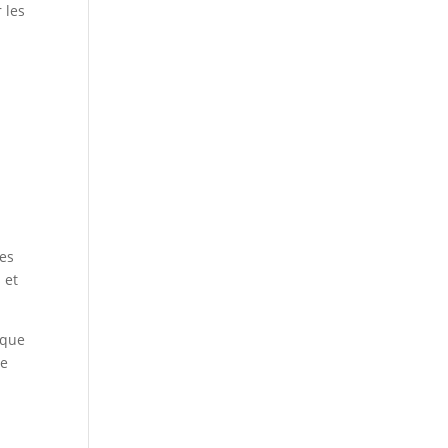
 les
ses
 et
 que
re