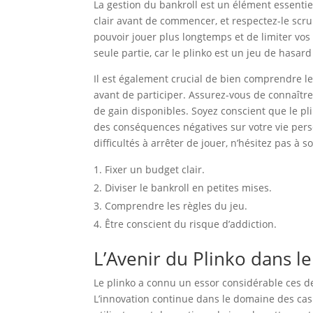
La gestion du bankroll est un élément essenti
clair avant de commencer, et respectez-le scru
pouvoir jouer plus longtemps et de limiter vo
seule partie, car le plinko est un jeu de hasard
Il est également crucial de bien comprendre le
avant de participer. Assurez-vous de connaître 
de gain disponibles. Soyez conscient que le pli
des conséquences négatives sur votre vie perso
difficultés à arrêter de jouer, n’hésitez pas à so
Fixer un budget clair.
Diviser le bankroll en petites mises.
Comprendre les règles du jeu.
Être conscient du risque d’addiction.
L’Avenir du Plinko dans 
Le plinko a connu un essor considérable ces de
L’innovation continue dans le domaine des casi