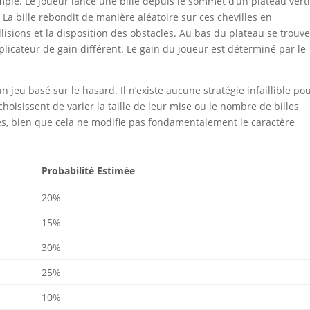
ple. Le joueur lance une bille depuis le sommet d’un plateau verti
a bille rebondit de manière aléatoire sur ces chevilles en
lisions et la disposition des obstacles. Au bas du plateau se trouv
icateur de gain différent. Le gain du joueur est déterminé par le
n jeu basé sur le hasard. Il n’existe aucune stratégie infaillible po
hoisissent de varier la taille de leur mise ou le nombre de billes
tés, bien que cela ne modifie pas fondamentalement le caractère
Probabilité Estimée
20%
15%
30%
25%
10%