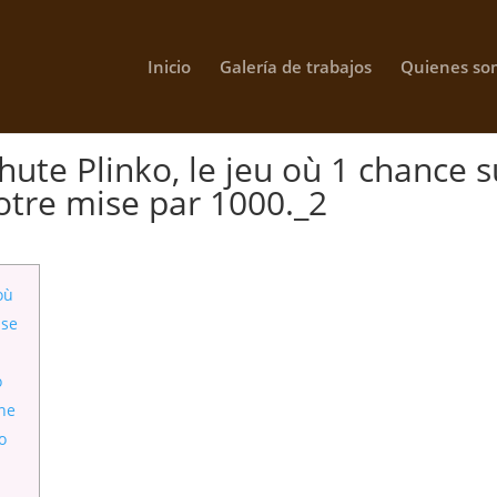
Inicio
Galería de trabajos
Quienes so
hute Plinko, le jeu où 1 chance s
otre mise par 1000._2
où
ise
o
gne
o