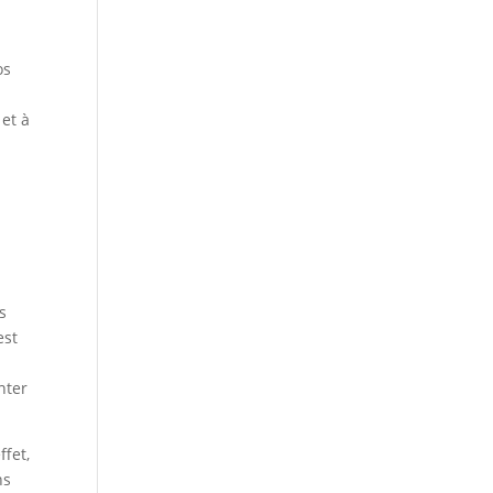
os
 et à
s
est
nter
ffet,
ns