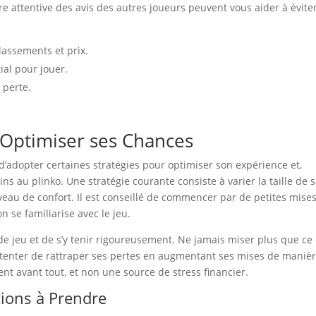
re attentive des avis des autres joueurs peuvent vous aider à éviter
lassements et prix.
ial pour jouer.
 perte.
.
 Optimiser ses Chances
e d’adopter certaines stratégies pour optimiser son expérience et,
s au plinko. Une stratégie courante consiste à varier la taille de 
veau de confort. Il est conseillé de commencer par de petites mises
 se familiarise avec le jeu.
de jeu et de s’y tenir rigoureusement. Ne jamais miser plus que ce
s tenter de rattraper ses pertes en augmentant ses mises de maniè
ent avant tout, et non une source de stress financier.
tions à Prendre