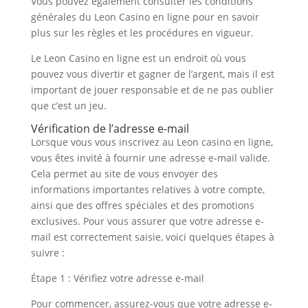
Vous pouvez également consulter les conditions
générales du Leon Casino en ligne pour en savoir
plus sur les règles et les procédures en vigueur.
Le Leon Casino en ligne est un endroit où vous
pouvez vous divertir et gagner de l’argent, mais il est
important de jouer responsable et de ne pas oublier
que c’est un jeu.
Vérification de l’adresse e-mail
Lorsque vous vous inscrivez au Leon casino en ligne,
vous êtes invité à fournir une adresse e-mail valide.
Cela permet au site de vous envoyer des
informations importantes relatives à votre compte,
ainsi que des offres spéciales et des promotions
exclusives. Pour vous assurer que votre adresse e-
mail est correctement saisie, voici quelques étapes à
suivre :
Étape 1 : Vérifiez votre adresse e-mail
Pour commencer, assurez-vous que votre adresse e-