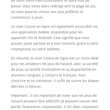
de saisir votre nom d’utilisateur et votre mot de
passe. Vous serez alors redirigé vers la page de jeu,
où vous pourrez choisir vos jeux préférés et
commencer à jouer.
Le Leon Casino en ligne est également accessible via
une application mobile, disponible pour les
appareils iOS et Android. Cela signifie que vous
pouvez jouer partout et à tout moment, grâce à votre
smartphone ou votre tablette.
En résumé, le Leon Casino en ligne est un choix idéal
pour les amateurs de jeux de hasard, avec sa variété
de jeux, sa facilité d’utilisation et sa disponibilité en
plusieurs langues, y compris le français. Pour
s’inscrire et se connecter, il suffit de suivre les étapes
décrites ci-dessus.
Important : Il est important de noter que les jeux de
hasard peuvent être addictifs et peuvent causer des
pertes financières importantes. Il est donc important