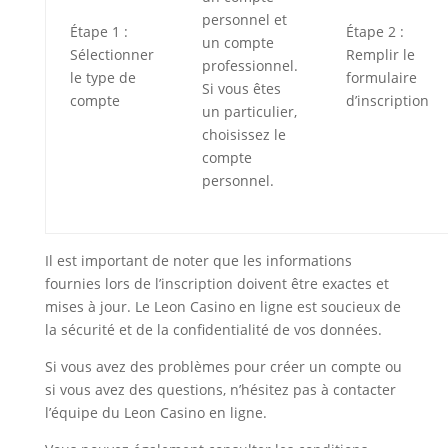
personnel et
Étape 1 :
Étape 2 :
un compte
Sélectionner
Remplir le
professionnel.
le type de
formulaire
Si vous êtes
compte
d’inscription
un particulier,
choisissez le
compte
personnel.
Il est important de noter que les informations
fournies lors de l’inscription doivent être exactes et
mises à jour. Le Leon Casino en ligne est soucieux de
la sécurité et de la confidentialité de vos données.
Si vous avez des problèmes pour créer un compte ou
si vous avez des questions, n’hésitez pas à contacter
l’équipe du Leon Casino en ligne.