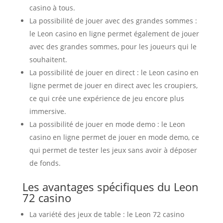
casino à tous.
La possibilité de jouer avec des grandes sommes :
le Leon casino en ligne permet également de jouer
avec des grandes sommes, pour les joueurs qui le
souhaitent.
La possibilité de jouer en direct : le Leon casino en
ligne permet de jouer en direct avec les croupiers,
ce qui crée une expérience de jeu encore plus
immersive.
La possibilité de jouer en mode demo : le Leon
casino en ligne permet de jouer en mode demo, ce
qui permet de tester les jeux sans avoir à déposer
de fonds.
Les avantages spécifiques du Leon
72 casino
La variété des jeux de table : le Leon 72 casino