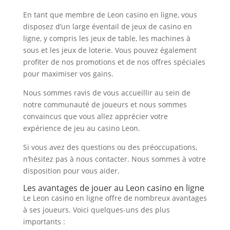
En tant que membre de Leon casino en ligne, vous
disposez d’un large éventail de jeux de casino en
ligne, y compris les jeux de table, les machines à
sous et les jeux de loterie. Vous pouvez également
profiter de nos promotions et de nos offres spéciales
pour maximiser vos gains.
Nous sommes ravis de vous accueillir au sein de
notre communauté de joueurs et nous sommes
convaincus que vous allez apprécier votre
expérience de jeu au casino Leon.
Si vous avez des questions ou des préoccupations,
n’hésitez pas à nous contacter. Nous sommes à votre
disposition pour vous aider.
Les avantages de jouer au Leon casino en ligne
Le Leon casino en ligne offre de nombreux avantages
à ses joueurs. Voici quelques-uns des plus
importants :