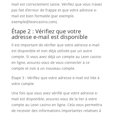
mail est correctement saisie. Vérifiez que vous n’avez
pas fait d’erreur de frappe et que votre adresse e-
mail est bien formatée (par exemple,
exemple@leoncasino.com).
Étape 2 : Vérifiez que votre
adresse e-mail est disponible
Il est important de vérifier que votre adresse e-mail
est disponible et non déjà utilisée par un autre
compte. Si vous avez déjà un compte au Leon casino
en ligne, assurez-vous de vous connecter à ce
compte et non à un nouveau compte.
Étape 3 : Vérifiez que votre adresse e-mail est liée à
votre compte
Une fois que vous avez vérifié que votre adresse e-
mail est disponible, assurez-vous de la lier à votre
compte au Leon casino en ligne. Cela vous permettra
de recevoir des informations importantes relatives à