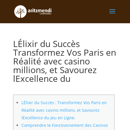
LÉlixir du Succès
Transformez Vos Paris en
Réalité avec casino
millions, et Savourez
lExcellence du
LÉlixir du Succès : Transformez Vos Paris en
Réalité avec casino millions, et Savourez
lExcellence du Jeu en Ligne.
Comprendre le Fonctionnement des Casinos