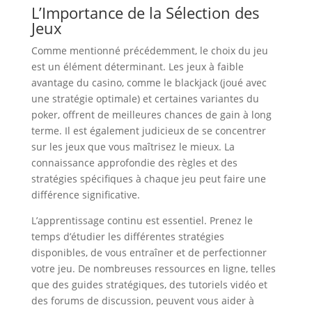
L’Importance de la Sélection des
Jeux
Comme mentionné précédemment, le choix du jeu
est un élément déterminant. Les jeux à faible
avantage du casino, comme le blackjack (joué avec
une stratégie optimale) et certaines variantes du
poker, offrent de meilleures chances de gain à long
terme. Il est également judicieux de se concentrer
sur les jeux que vous maîtrisez le mieux. La
connaissance approfondie des règles et des
stratégies spécifiques à chaque jeu peut faire une
différence significative.
L’apprentissage continu est essentiel. Prenez le
temps d’étudier les différentes stratégies
disponibles, de vous entraîner et de perfectionner
votre jeu. De nombreuses ressources en ligne, telles
que des guides stratégiques, des tutoriels vidéo et
des forums de discussion, peuvent vous aider à