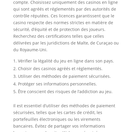
compte. Choisissez uniquement des casinos en ligne
qui sont agréés et réglementés par des autorités de
contrôle réputées. Ces licences garantissent que le
casino respecte des normes strictes en matière de
sécurité, d’équité et de protection des joueurs.
Recherchez des certifications telles que celles
délivrées par les juridictions de Malte, de Curaçao ou
du Royaume-Uni.
Vérifier la légalité du jeu en ligne dans son pays.
Choisir des casinos agréés et réglementés.
Utiliser des méthodes de paiement sécurisées.
Protéger ses informations personnelles.
Être conscient des risques de l’addiction au jeu.
Il est essentiel d’utiliser des méthodes de paiement
sécurisées, telles que les cartes de crédit, les
portefeuilles électroniques ou les virements
bancaires. Évitez de partager vos informations