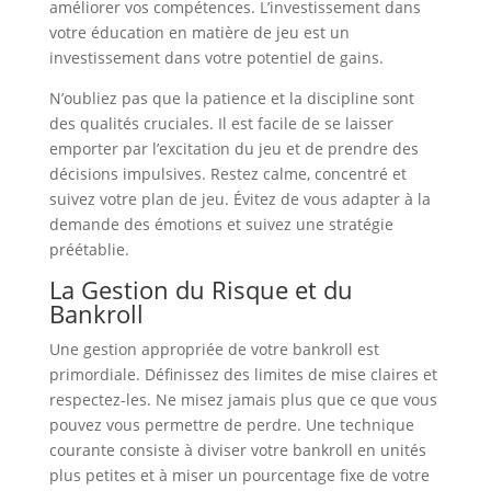
améliorer vos compétences. L’investissement dans
votre éducation en matière de jeu est un
investissement dans votre potentiel de gains.
N’oubliez pas que la patience et la discipline sont
des qualités cruciales. Il est facile de se laisser
emporter par l’excitation du jeu et de prendre des
décisions impulsives. Restez calme, concentré et
suivez votre plan de jeu. Évitez de vous adapter à la
demande des émotions et suivez une stratégie
préétablie.
La Gestion du Risque et du
Bankroll
Une gestion appropriée de votre bankroll est
primordiale. Définissez des limites de mise claires et
respectez-les. Ne misez jamais plus que ce que vous
pouvez vous permettre de perdre. Une technique
courante consiste à diviser votre bankroll en unités
plus petites et à miser un pourcentage fixe de votre