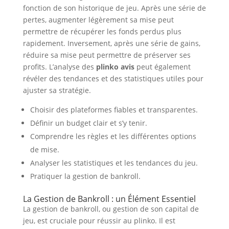
fonction de son historique de jeu. Après une série de
pertes, augmenter légèrement sa mise peut
permettre de récupérer les fonds perdus plus
rapidement. Inversement, après une série de gains,
réduire sa mise peut permettre de préserver ses
profits. L’analyse des
plinko avis
peut également
révéler des tendances et des statistiques utiles pour
ajuster sa stratégie.
Choisir des plateformes fiables et transparentes.
Définir un budget clair et s’y tenir.
Comprendre les règles et les différentes options
de mise.
Analyser les statistiques et les tendances du jeu.
Pratiquer la gestion de bankroll.
La Gestion de Bankroll : un Élément Essentiel
La gestion de bankroll, ou gestion de son capital de
jeu, est cruciale pour réussir au plinko. Il est