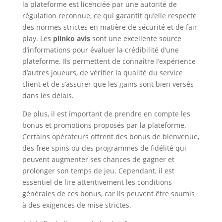
la plateforme est licenciée par une autorité de
régulation reconnue, ce qui garantit qu’elle respecte
des normes strictes en matière de sécurité et de fair-
play. Les
plinko avis
sont une excellente source
d’informations pour évaluer la crédibilité d’une
plateforme. Ils permettent de connaître l’expérience
d’autres joueurs, de vérifier la qualité du service
client et de s’assurer que les gains sont bien versés
dans les délais.
De plus, il est important de prendre en compte les
bonus et promotions proposés par la plateforme.
Certains opérateurs offrent des bonus de bienvenue,
des free spins ou des programmes de fidélité qui
peuvent augmenter ses chances de gagner et
prolonger son temps de jeu. Cependant, il est
essentiel de lire attentivement les conditions
générales de ces bonus, car ils peuvent être soumis
à des exigences de mise strictes.