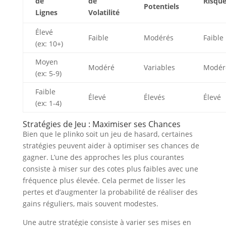
de
de
Risqu
Potentiels
Lignes
Volatilité
Élevé
Faible
Modérés
Faible
(ex: 10+)
Moyen
Modéré
Variables
Modér
(ex: 5-9)
Faible
Élevé
Élevés
Élevé
(ex: 1-4)
Stratégies de Jeu : Maximiser ses Chances
Bien que le plinko soit un jeu de hasard, certaines
stratégies peuvent aider à optimiser ses chances de
gagner. L’une des approches les plus courantes
consiste à miser sur des cotes plus faibles avec une
fréquence plus élevée. Cela permet de lisser les
pertes et d’augmenter la probabilité de réaliser des
gains réguliers, mais souvent modestes.
Une autre stratégie consiste à varier ses mises en