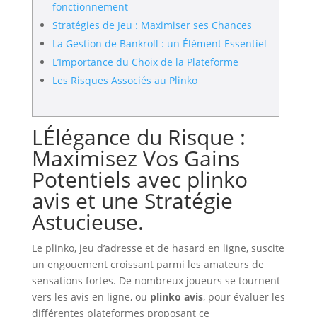
fonctionnement
Stratégies de Jeu : Maximiser ses Chances
La Gestion de Bankroll : un Élément Essentiel
L’Importance du Choix de la Plateforme
Les Risques Associés au Plinko
LÉlégance du Risque :
Maximisez Vos Gains
Potentiels avec plinko
avis et une Stratégie
Astucieuse.
Le plinko, jeu d’adresse et de hasard en ligne, suscite
un engouement croissant parmi les amateurs de
sensations fortes. De nombreux joueurs se tournent
vers les avis en ligne, ou
plinko avis
, pour évaluer les
différentes plateformes proposant ce