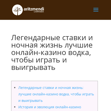
Легендарные ставки и
ночная жизнь лучшие
онлайн-казино водка,
чтобы играть и
выигрывать
Легендарные ставки и ночная жизнь:
лучшие онлайн-казино водка, чтобы играть
и выигрывать
История и эволюция онлайн-казино