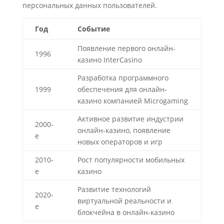
персональных данных пользователей.
Год
Событие
Появление первого онлайн-
1996
казино InterCasino
Разработка программного
1999
обеспечения для онлайн-
казино компанией Microgaming
Активное развитие индустрии
2000-
онлайн-казино, появление
е
новых операторов и игр
2010-
Рост популярности мобильных
е
казино
Развитие технологий
2020-
виртуальной реальности и
е
блокчейна в онлайн-казино