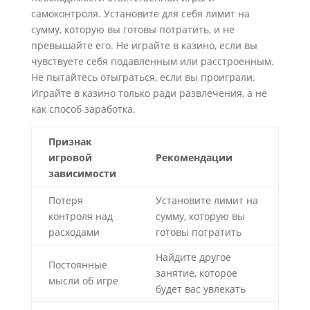
самоконтроля. Установите для себя лимит на
сумму, которую вы готовы потратить, и не
превышайте его. Не играйте в казино, если вы
чувствуете себя подавленным или расстроенным.
Не пытайтесь отыграться, если вы проиграли.
Играйте в казино только ради развлечения, а не
как способ заработка.
Признак
игровой
Рекомендации
зависимости
Потеря
Установите лимит на
контроля над
сумму, которую вы
расходами
готовы потратить
Найдите другое
Постоянные
занятие, которое
мысли об игре
будет вас увлекать