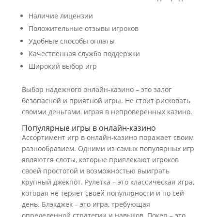
Наличие лицензии
Положительные отзывы игроков
Удобные способы оплаты
Качественная служба поддержки
Широкий выбор игр
Выбор надежного онлайн-казино – это залог
безопасной и приятной игры. Не стоит рисковать
своими деньгами, играя в непроверенных казино.
Популярные игры в онлайн-казино
Ассортимент игр в онлайн-казино поражает своим
разнообразием. Одними из самых популярных игр
являются слоты, которые привлекают игроков
своей простотой и возможностью выиграть
крупный джекпот. Рулетка – это классическая игра,
которая не теряет своей популярности и по сей
день. Блэкджек – это игра, требующая
определенной стратегии и навыков. Покер – это