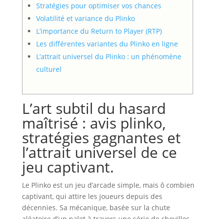
Stratégies pour optimiser vos chances
Volatilité et variance du Plinko
L’importance du Return to Player (RTP)
Les différentes variantes du Plinko en ligne
L’attrait universel du Plinko : un phénomène
culturel
L’art subtil du hasard
maîtrisé : avis plinko,
stratégies gagnantes et
l’attrait universel de ce
jeu captivant.
Le Plinko est un jeu d’arcade simple, mais ô combien
captivant, qui attire les joueurs depuis des
décennies. Sa mécanique, basée sur la chute
aléatoire d’un palet à travers une série de chevilles,