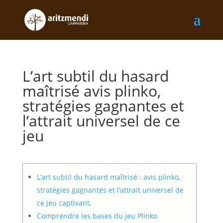
L’art subtil du hasard
maîtrisé avis plinko,
stratégies gagnantes et
l’attrait universel de ce
jeu
L’art subtil du hasard maîtrisé : avis plinko,
stratégies gagnantes et l’attrait universel de
ce jeu captivant.
Comprendre les bases du jeu Plinko