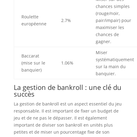
chances simples
(rouge/noir,
Roulette
2.7%
pair/impair) pour
européenne
maximiser les
chances de
gagner.
Miser
Baccarat
systématiquement
(mise sur le
1.06%
sur la main du
banquier)
banquier.
La gestion de bankroll : une clé du
succès
La gestion de bankroll est un aspect essentiel du jeu
responsable. Il est important de fixer un budget de
jeu et de ne pas le dépasser. Il est également
important de diviser son bankroll en unités plus
petites et de miser un pourcentage fixe de son