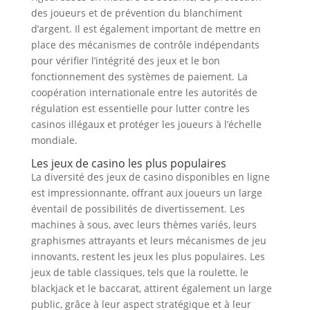
des joueurs et de prévention du blanchiment
d’argent. Il est également important de mettre en
place des mécanismes de contrôle indépendants
pour vérifier l’intégrité des jeux et le bon
fonctionnement des systèmes de paiement. La
coopération internationale entre les autorités de
régulation est essentielle pour lutter contre les
casinos illégaux et protéger les joueurs à l’échelle
mondiale.
Les jeux de casino les plus populaires
La diversité des jeux de casino disponibles en ligne
est impressionnante, offrant aux joueurs un large
éventail de possibilités de divertissement. Les
machines à sous, avec leurs thèmes variés, leurs
graphismes attrayants et leurs mécanismes de jeu
innovants, restent les jeux les plus populaires. Les
jeux de table classiques, tels que la roulette, le
blackjack et le baccarat, attirent également un large
public, grâce à leur aspect stratégique et à leur