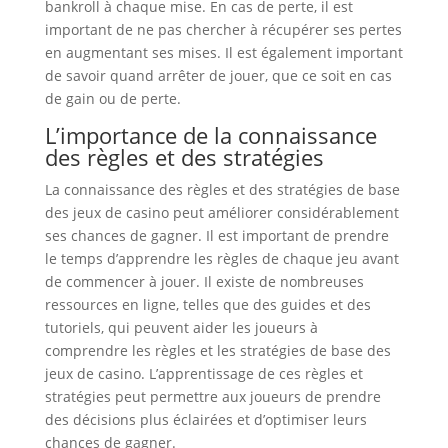
bankroll à chaque mise. En cas de perte, il est
important de ne pas chercher à récupérer ses pertes
en augmentant ses mises. Il est également important
de savoir quand arrêter de jouer, que ce soit en cas
de gain ou de perte.
L’importance de la connaissance
des règles et des stratégies
La connaissance des règles et des stratégies de base
des jeux de casino peut améliorer considérablement
ses chances de gagner. Il est important de prendre
le temps d’apprendre les règles de chaque jeu avant
de commencer à jouer. Il existe de nombreuses
ressources en ligne, telles que des guides et des
tutoriels, qui peuvent aider les joueurs à
comprendre les règles et les stratégies de base des
jeux de casino. L’apprentissage de ces règles et
stratégies peut permettre aux joueurs de prendre
des décisions plus éclairées et d’optimiser leurs
chances de gagner.