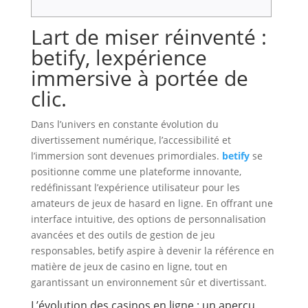
Lart de miser réinventé :
betify, lexpérience
immersive à portée de
clic.
Dans l’univers en constante évolution du
divertissement numérique, l’accessibilité et
l’immersion sont devenues primordiales.
betify
se
positionne comme une plateforme innovante,
redéfinissant l’expérience utilisateur pour les
amateurs de jeux de hasard en ligne. En offrant une
interface intuitive, des options de personnalisation
avancées et des outils de gestion de jeu
responsables, betify aspire à devenir la référence en
matière de jeux de casino en ligne, tout en
garantissant un environnement sûr et divertissant.
L’évolution des casinos en ligne : un aperçu