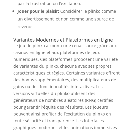
par la frustration ou l’excitation.
Jouer pour le plaisir:
Considérer le plinko comme
un divertissement, et non comme une source de
revenus.
Variantes Modernes et Plateformes en Ligne
Le jeu de plinko a connu une renaissance grâce aux
casinos en ligne et aux plateformes de jeux
numériques. Ces plateformes proposent une variété
de variantes du plinko, chacune avec ses propres
caractéristiques et règles. Certaines variantes offrent
des bonus supplémentaires, des multiplicateurs de
gains ou des fonctionnalités interactives. Les
versions virtuelles du plinko utilisent des
générateurs de nombres aléatoires (RNG) certifiés
pour garantir l’équité des résultats. Les joueurs
peuvent ainsi profiter de l’excitation du plinko en
toute sécurité et transparence. Les interfaces
graphiques modernes et les animations immersives