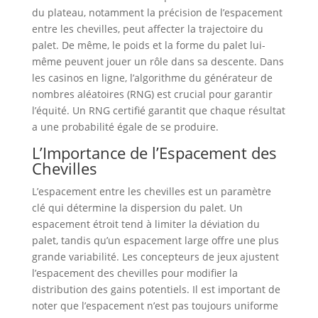
du plateau, notamment la précision de l’espacement
entre les chevilles, peut affecter la trajectoire du
palet. De même, le poids et la forme du palet lui-
même peuvent jouer un rôle dans sa descente. Dans
les casinos en ligne, l’algorithme du générateur de
nombres aléatoires (RNG) est crucial pour garantir
l’équité. Un RNG certifié garantit que chaque résultat
a une probabilité égale de se produire.
L’Importance de l’Espacement des
Chevilles
L’espacement entre les chevilles est un paramètre
clé qui détermine la dispersion du palet. Un
espacement étroit tend à limiter la déviation du
palet, tandis qu’un espacement large offre une plus
grande variabilité. Les concepteurs de jeux ajustent
l’espacement des chevilles pour modifier la
distribution des gains potentiels. Il est important de
noter que l’espacement n’est pas toujours uniforme