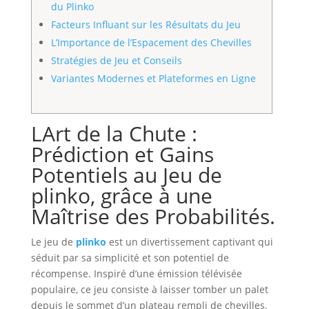
du Plinko
Facteurs Influant sur les Résultats du Jeu
L’Importance de l’Espacement des Chevilles
Stratégies de Jeu et Conseils
Variantes Modernes et Plateformes en Ligne
LArt de la Chute :
Prédiction et Gains
Potentiels au Jeu de
plinko, grâce à une
Maîtrise des Probabilités.
Le jeu de
plinko
est un divertissement captivant qui
séduit par sa simplicité et son potentiel de
récompense. Inspiré d’une émission télévisée
populaire, ce jeu consiste à laisser tomber un palet
depuis le sommet d’un plateau rempli de chevilles.