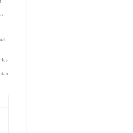
a
go
a
nos
 las
ptan