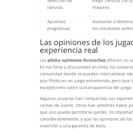
Selección de
Elegir ranuras con 
ranuras
mayores.
Apuestas
Aumentar o disminui
progresivas
los resultados anter
Las opiniones de los juga
experiencia real
Las
plinko opiniones forocoches
ofrecen un va
En los foros y discusiones en línea, los usuar
comunidad donde se pueden intercambiar idea
que Plinko es un juego entretenido, pero que 
escepticismo sobre la transparencia del juego 
Algunos usuarios han compartido sus experien
rachas de suerte. Otros han admitido haber pe
que uno puede permitirse perder. Es important
considerablemente, y que las opiniones de lo
inversión o una garantía de éxito.