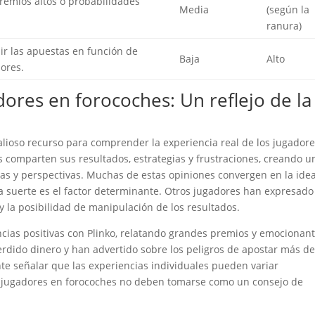
premios altos o probabilidades
Media
(según la
ranura)
r las apuestas en función de
Baja
Alto
iores.
dores en forocoches: Un reflejo de la
lioso recurso para comprender la experiencia real de los jugadore
ios comparten sus resultados, estrategias y frustraciones, creando u
s y perspectivas. Muchas de estas opiniones convergen en la ide
la suerte es el factor determinante. Otros jugadores han expresado
y la posibilidad de manipulación de los resultados.
cias positivas con Plinko, relatando grandes premios y emocionan
rdido dinero y han advertido sobre los peligros de apostar más de
e señalar que las experiencias individuales pueden variar
s jugadores en forocoches no deben tomarse como un consejo de