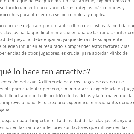
 un buen toque de escepticismo. En este artículo, exploraremos en
su funcionamiento, analizando las estrategias más comunes y
orocoches para ofrecer una visión completa y objetiva.
una bola se deja caer por un tablero lleno de clavijas. A medida qu
s clavijas hasta que finalmente cae en una de las ranuras inferiore
dad del juego no debe engañar, ya que detrás de su aparente
 pueden influir en el resultado. Comprender estos factores y las
xperiencias de otros jugadores, es crucial para abordar Plinko de
ué lo hace tan atractivo?
 la emoción del azar. A diferencia de otros juegos de casino que
cesible para cualquier persona, sin importar su experiencia en jueg
babilidad, aunque la disposición de las fichas y la forma en que la
e imprevisibilidad. Esto crea una experiencia emocionante, donde
 ganar.
 juega un papel importante. La densidad de las clavijas, el ángulo 
emios en las ranuras inferiores son factores que influyen en las