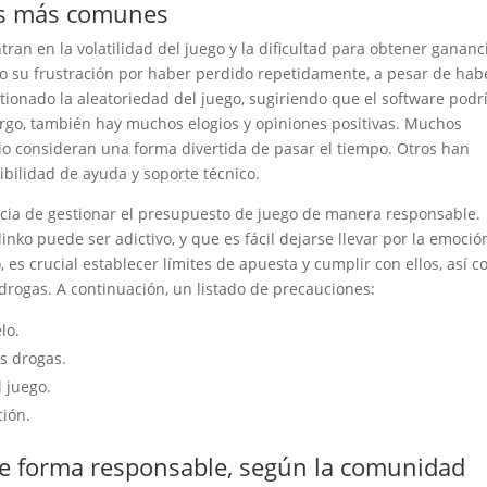
gios más comunes
ran en la volatilidad del juego y la dificultad para obtener gananc
o su frustración por haber perdido repetidamente, a pesar de hab
tionado la aleatoriedad del juego, sugiriendo que el software podr
argo, también hay muchos elogios y opiniones positivas. Muchos
 lo consideran una forma divertida de pasar el tiempo. Otros han
ibilidad de ayuda y soporte técnico.
ncia de gestionar el presupuesto de juego de manera responsable.
ko puede ser adictivo, y que es fácil dejarse llevar por la emoció
, es crucial establecer límites de apuesta y cumplir con ellos, así 
s drogas. A continuación, un listado de precauciones:
lo.
as drogas.
l juego.
ción.
de forma responsable, según la comunidad