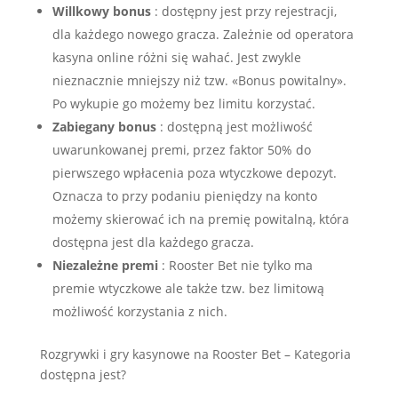
Willkowy bonus
: dostępny jest przy rejestracji,
dla każdego nowego gracza. Zależnie od operatora
kasyna online różni się wahać. Jest zwykle
nieznacznie mniejszy niż tzw. «Bonus powitalny».
Po wykupie go możemy bez limitu korzystać.
Zabiegany bonus
: dostępną jest możliwość
uwarunkowanej premi, przez faktor 50% do
pierwszego wpłacenia poza wtyczkowe depozyt.
Oznacza to przy podaniu pieniędzy na konto
możemy skierować ich na premię powitalną, która
dostępna jest dla każdego gracza.
Niezależne premi
: Rooster Bet nie tylko ma
premie wtyczkowe ale także tzw. bez limitową
możliwość korzystania z nich.
Rozgrywki i gry kasynowe na Rooster Bet – Kategoria
dostępna jest?