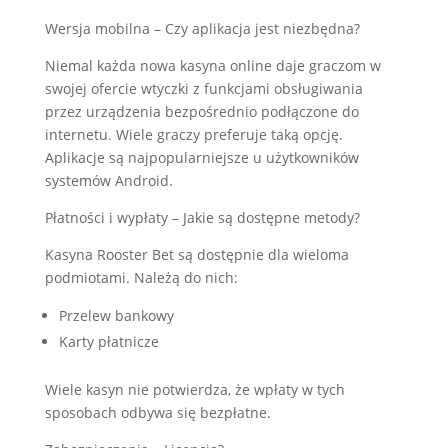
Wersja mobilna – Czy aplikacja jest niezbędna?
Niemal każda nowa kasyna online daje graczom w
swojej ofercie wtyczki z funkcjami obsługiwania
przez urządzenia bezpośrednio podłączone do
internetu. Wiele graczy preferuje taką opcję.
Aplikacje są najpopularniejsze u użytkowników
systemów Android.
Płatności i wypłaty – Jakie są dostępne metody?
Kasyna Rooster Bet są dostępnie dla wieloma
podmiotami. Należą do nich:
Przelew bankowy
Karty płatnicze
Wiele kasyn nie potwierdza, że wpłaty w tych
sposobach odbywa się bezpłatne.