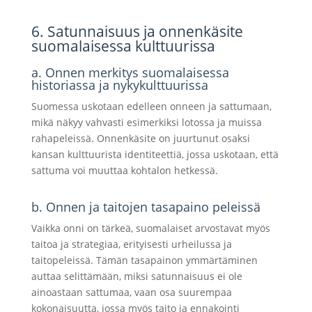
6. Satunnaisuus ja onnenkäsite
suomalaisessa kulttuurissa
a. Onnen merkitys suomalaisessa
historiassa ja nykykulttuurissa
Suomessa uskotaan edelleen onneen ja sattumaan,
mikä näkyy vahvasti esimerkiksi lotossa ja muissa
rahapeleissä. Onnenkäsite on juurtunut osaksi
kansan kulttuurista identiteettiä, jossa uskotaan, että
sattuma voi muuttaa kohtalon hetkessä.
b. Onnen ja taitojen tasapaino peleissä
Vaikka onni on tärkeä, suomalaiset arvostavat myös
taitoa ja strategiaa, erityisesti urheilussa ja
taitopeleissä. Tämän tasapainon ymmärtäminen
auttaa selittämään, miksi satunnaisuus ei ole
ainoastaan sattumaa, vaan osa suurempaa
kokonaisuutta, jossa myös taito ja ennakointi