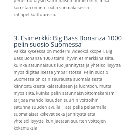
perustuu täysin satunnaisiin numeroihin, mikä
korostaa onnen roolia suomalaisessa
rahapelikulttuurissa.
3. Esimerkki: Big Bass Bonanza 1000
pelin suosio Suomessa
Vaikka kyseessä on moderni videokolikkopeli, Big
Bass Bonanza 1000 toimii hyvin esimerkkinä siitä,
kuinka satunnaisuus luo jännitystä ja yhteisöllisyyttä
myös digitaalisessa ympäristössä. Pelin suosio
Suomessa on osin seurausta suomalaisesta
kiinnostuksesta kalastukseen ja luontoon, mutta
myös siitä, kuinka pelin satunnaisvoittomekanismi
tarjoaa mahdollisuuden suuriin voittoihin
satunnaisuuden avulla. Tätä peliä pelaamalla
suomalaiset kokevat sekä jännitystä että
yhteisöllisyyttä, kun jaetaan suurten voittojen
kokemuksia.