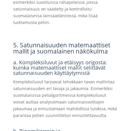
esimerkiksi suosituissa rahapeleissä, joissa
satunnaisuus on säädelty ja kontrolloitu
suomalaisessa lainsäädännössä, mikä lisää
luottamusta peliin.
5. Satunnaisuuden matemaattiset
mallit ja suomalainen näkökulma
a. Kompleksiluvut ja etäisyys origosta:
kuinka matemaattiset mallit selittävät
satunnaisuuden käyttäytymistä
Kompleksiluvut tarjoavat tehokkaan tavan mallintaa
satunnaisuuden eri tasoja ja jakaumia. Esimerkiksi
suomalaisissa pelialgoritmeissa kompleksiluvut
voivat auttaa analysoimaan satunnaisvoittojen
jakaumaa ja ennustamaan mahdollisia tuloksia, mikä
parantaa pelien suunnittelun ennustettavuutta.
b. Binomikerroin ja