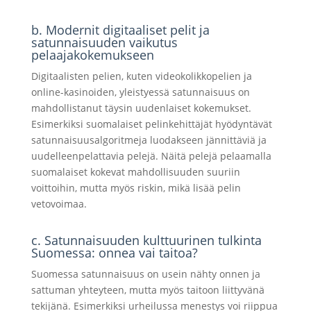
b. Modernit digitaaliset pelit ja
satunnaisuuden vaikutus
pelaajakokemukseen
Digitaalisten pelien, kuten videokolikkopelien ja
online-kasinoiden, yleistyessä satunnaisuus on
mahdollistanut täysin uudenlaiset kokemukset.
Esimerkiksi suomalaiset pelinkehittäjät hyödyntävät
satunnaisuusalgoritmeja luodakseen jännittäviä ja
uudelleenpelattavia pelejä. Näitä pelejä pelaamalla
suomalaiset kokevat mahdollisuuden suuriin
voittoihin, mutta myös riskin, mikä lisää pelin
vetovoimaa.
c. Satunnaisuuden kulttuurinen tulkinta
Suomessa: onnea vai taitoa?
Suomessa satunnaisuus on usein nähty onnen ja
sattuman yhteyteen, mutta myös taitoon liittyvänä
tekijänä. Esimerkiksi urheilussa menestys voi riippua