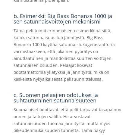
kiinnostuneina pidempään.
b. Esimerkki: Big Bass Bonanza 1000 ja
sen satunnaisvoittojen mekanismi
Tämä peli toimii erinomaisena esimerkkinä siitä,
kuinka satunnaisuus luo jännitystä. Big Bass
Bonanza 1000 käyttää satunnaislukugeneraattoria
varmistaakseen, että jokainen pyörätys on
ainutlaatuinen ja mahdollistaa suurten voittojen
satunnaisen osuuden. Pelaajat kokevat
odottamattomia yllätyksiä ja jännitystä, mikä on
keskeistä nykyaikaisessa pelisuunnittelussa.
c. Suomen pelaajien odotukset ja
suhtautuminen satunnaisuuteen
Suomalaiset odottavat, että pelit tarjoavat tasapainon
onnen ja taitojen välillä. He arvostavat
satunnaisuuden tuomaa jännitystä, mutta myös
oikeudenmukaisuuden tunnetta. Tämä näkyy