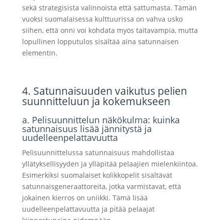
sekä strategisista valinnoista että sattumasta. Tämän
vuoksi suomalaisessa kulttuurissa on vahva usko
siihen, että onni voi kohdata myös taitavampia, mutta
lopullinen lopputulos sisältää aina satunnaisen
elementin.
4. Satunnaisuuden vaikutus pelien
suunnitteluun ja kokemukseen
a. Pelisuunnittelun näkökulma: kuinka
satunnaisuus lisää jännitystä ja
uudelleenpelattavuutta
Pelisuunnittelussa satunnaisuus mahdollistaa
yllätyksellisyyden ja ylläpitää pelaajien mielenkiintoa.
Esimerkiksi suomalaiset kolikkopelit sisältävät
satunnaisgeneraattoreita, jotka varmistavat, että
jokainen kierros on uniikki. Tämä lisää
uudelleenpelattavuutta ja pitää pelaajat