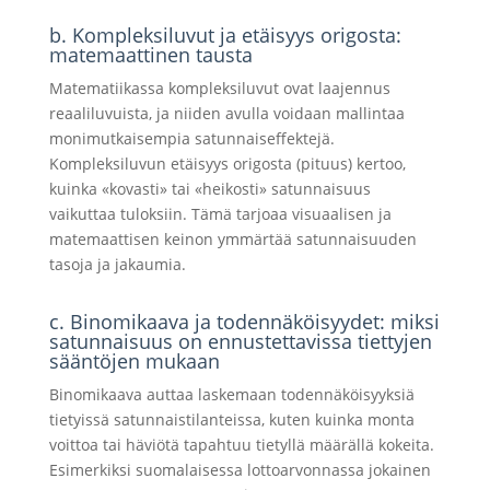
b. Kompleksiluvut ja etäisyys origosta:
matemaattinen tausta
Matematiikassa kompleksiluvut ovat laajennus
reaaliluvuista, ja niiden avulla voidaan mallintaa
monimutkaisempia satunnaiseffektejä.
Kompleksiluvun etäisyys origosta (pituus) kertoo,
kuinka «kovasti» tai «heikosti» satunnaisuus
vaikuttaa tuloksiin. Tämä tarjoaa visuaalisen ja
matemaattisen keinon ymmärtää satunnaisuuden
tasoja ja jakaumia.
c. Binomikaava ja todennäköisyydet: miksi
satunnaisuus on ennustettavissa tiettyjen
sääntöjen mukaan
Binomikaava auttaa laskemaan todennäköisyyksiä
tietyissä satunnaistilanteissa, kuten kuinka monta
voittoa tai häviötä tapahtuu tietyllä määrällä kokeita.
Esimerkiksi suomalaisessa lottoarvonnassa jokainen