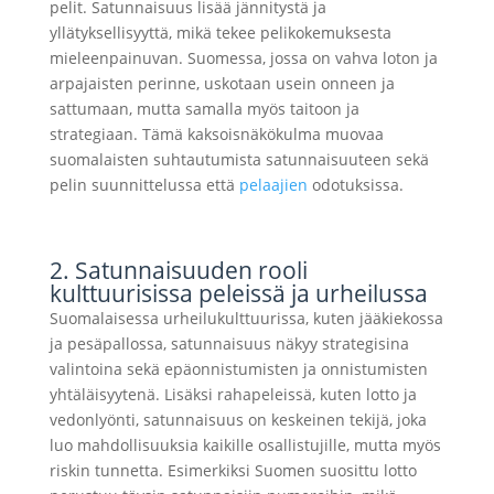
pelit. Satunnaisuus lisää jännitystä ja
yllätyksellisyyttä, mikä tekee pelikokemuksesta
mieleenpainuvan. Suomessa, jossa on vahva loton ja
arpajaisten perinne, uskotaan usein onneen ja
sattumaan, mutta samalla myös taitoon ja
strategiaan. Tämä kaksoisnäkökulma muovaa
suomalaisten suhtautumista satunnaisuuteen sekä
pelin suunnittelussa että
pelaajien
odotuksissa.
2. Satunnaisuuden rooli
kulttuurisissa peleissä ja urheilussa
Suomalaisessa urheilukulttuurissa, kuten jääkiekossa
ja pesäpallossa, satunnaisuus näkyy strategisina
valintoina sekä epäonnistumisten ja onnistumisten
yhtäläisyytenä. Lisäksi rahapeleissä, kuten lotto ja
vedonlyönti, satunnaisuus on keskeinen tekijä, joka
luo mahdollisuuksia kaikille osallistujille, mutta myös
riskin tunnetta. Esimerkiksi Suomen suosittu lotto