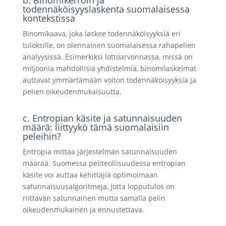
todennäköisyyslaskenta suomalaisessa
kontekstissa
Binomikaava, joka laskee todennäköisyyksiä eri
tuloksille, on olennainen suomalaisessa rahapelien
analyysissä. Esimerkiksi lottoarvonnassa, missä on
miljoonia mahdollisia yhdistelmiä, binomilaskelmat
auttavat ymmärtämään voiton todennäköisyyksiä ja
pelien oikeudenmukaisuutta.
c. Entropian käsite ja satunnaisuuden
määrä: liittyykö tämä suomalaisiin
peleihin?
Entropia mittaa järjestelmän satunnaisuuden
määrää. Suomessa peliteollisuudessa entropian
käsite voi auttaa kehittäjiä optimoimaan
satunnaisuusalgoritmeja, jotta lopputulos on
riittävän satunnainen mutta samalla pelin
oikeudenmukainen ja ennustettava.