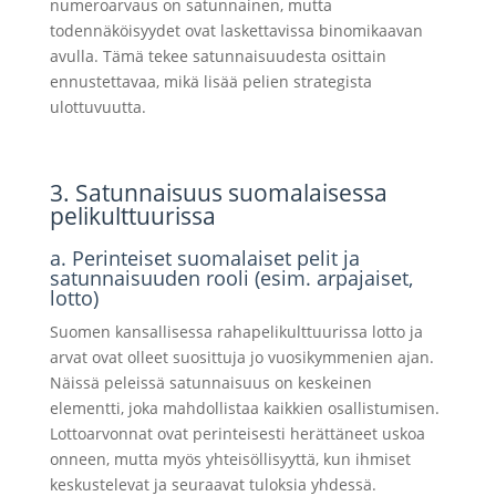
numeroarvaus on satunnainen, mutta
todennäköisyydet ovat laskettavissa binomikaavan
avulla. Tämä tekee satunnaisuudesta osittain
ennustettavaa, mikä lisää pelien strategista
ulottuvuutta.
3. Satunnaisuus suomalaisessa
pelikulttuurissa
a. Perinteiset suomalaiset pelit ja
satunnaisuuden rooli (esim. arpajaiset,
lotto)
Suomen kansallisessa rahapelikulttuurissa lotto ja
arvat ovat olleet suosittuja jo vuosikymmenien ajan.
Näissä peleissä satunnaisuus on keskeinen
elementti, joka mahdollistaa kaikkien osallistumisen.
Lottoarvonnat ovat perinteisesti herättäneet uskoa
onneen, mutta myös yhteisöllisyyttä, kun ihmiset
keskustelevat ja seuraavat tuloksia yhdessä.