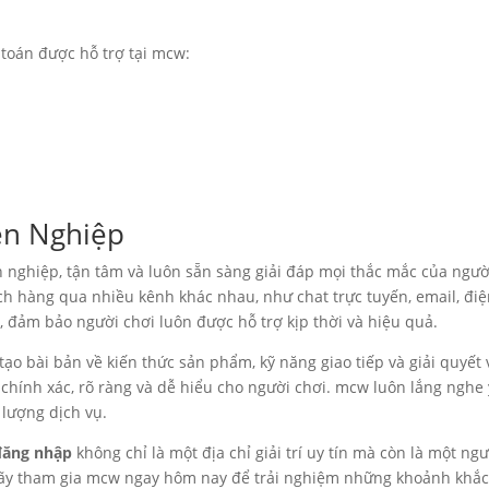
toán được hỗ trợ tại mcw:
ên Nghiệp
nghiệp, tận tâm và luôn sẵn sàng giải đáp mọi thắc mắc của ngườ
ách hàng qua nhiều kênh khác nhau, như chat trực tuyến, email, đi
, đảm bảo người chơi luôn được hỗ trợ kịp thời và hiệu quả.
o bài bản về kiến thức sản phẩm, kỹ năng giao tiếp và giải quyết
chính xác, rõ ràng và dễ hiểu cho người chơi. mcw luôn lắng nghe 
 lượng dịch vụ.
ăng nhập
không chỉ là một địa chỉ giải trí uy tín mà còn là một ng
Hãy tham gia mcw ngay hôm nay để trải nghiệm những khoảnh khắc 