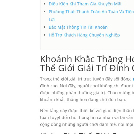
Điều Kiện Khi Tham Gia Khuyến Mãi
Phương Thức Thanh Toán An Toàn Và Tiệ
Lợi
Bảo Mật Thông Tin Tài Khoản
Hỗ Trợ Khách Hàng Chuyên Nghiệp
Khoảnh Khắc Thăng H
Thế Giới Giải Trí Đỉn
Trong thế giới giải trí trực tuyến đầy sôi động,
đỉnh cao. Nơi đây, người chơi không chỉ được 
được những phần thưởng giá trị. Chào mừng b
khoảnh khắc thăng hoa đang chờ đón bạn.
Nền tảng này được thiết kế với giao diện thân 
toàn tuyệt đối cho thông tin cá nhân và tài sản
cộng đồng những người chơi đam mê, nơi mọi n