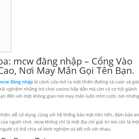
n
oa: mcw đăng nhập – Cổng Vào
h Cao, Nơi May Mắn Gọi Tên Bạn.
mcw đăng nhập
là cánh cửa mở ra một thiên đường cá cược và giải
trải nghiệm những trò chơi casino hấp dẫn mà còn có cơ hội giành
ạn đến với một không gian nơi may mắn luôn mỉm cười, nơi nhữn
thiện, dễ sử dụng, cùng với hệ thống bảo mật tiên tiến, đảm bảo a
 của người chơi. mcw không chỉ là một địa chỉ giải trí mà còn là mộ
gười có thể chia sẻ kinh nghiệm và kết nối với nhau.