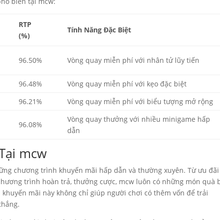
phổ biến tại mcw:
RTP
Tính Năng Đặc Biệt
(%)
96.50%
Vòng quay miễn phí với nhân tử lũy tiến
96.48%
Vòng quay miễn phí với kẹo đặc biệt
96.21%
Vòng quay miễn phí với biểu tượng mở rộng
Vòng quay thưởng với nhiều minigame hấp
96.08%
dẫn
Tại mcw
hững chương trình khuyến mãi hấp dẫn và thường xuyên. Từ ưu đãi
hương trình hoàn trả, thưởng cược, mcw luôn có những món quà 
khuyến mãi này không chỉ giúp người chơi có thêm vốn để trải
thắng.