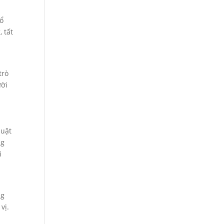
cổ
 tất
trò
ười
luật
ng
i
ng
vị.