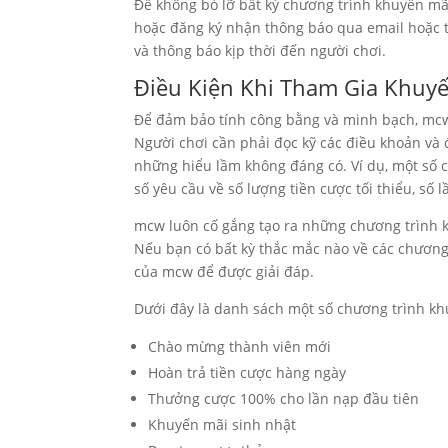
Để không bỏ lỡ bất kỳ chương trình khuyến mã
hoặc đăng ký nhận thông báo qua email hoặc 
và thông báo kịp thời đến người chơi.
Điều Kiện Khi Tham Gia Khuy
Để đảm bảo tính công bằng và minh bạch, mcw 
Người chơi cần phải đọc kỹ các điều khoản và 
những hiểu lầm không đáng có. Ví dụ, một số 
số yêu cầu về số lượng tiền cược tối thiểu, số 
mcw luôn cố gắng tạo ra những chương trình k
Nếu bạn có bất kỳ thắc mắc nào về các chương 
của mcw để được giải đáp.
Dưới đây là danh sách một số chương trình kh
Chào mừng thành viên mới
Hoàn trả tiền cược hàng ngày
Thưởng cược 100% cho lần nạp đầu tiên
Khuyến mãi sinh nhật