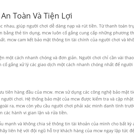
An Toàn Và Tiện Lợi
 nhau, giúp người chơi dễ dàng nạp và rút tiền. Từ thanh toán tr
oán bằng thẻ tín dụng, mcw luôn cố gắng cung cấp những phương t
hất. mcw cam kết bảo mật thông tin tài chính của người chơi và kh
iện một cách nhanh chóng và đơn giản. Người chơi chỉ cần vài thao
ôn cố gắng xử lý các giao dịch một cách nhanh chóng nhất để người
à ưu tiên hàng đầu của mcw. mcw sử dụng các công nghệ bảo mật t
ủa người chơi. Hệ thống bảo mật của mcw được kiểm tra và cập nhật
goài ra, mcw còn yêu cầu người chơi phải xác minh danh tính trướ
 các hành vi gian lận và rửa tiền.
 mạnh và không chia sẻ thông tin tài khoản của mình cho bất kỳ a
hãy liên hệ với đội ngũ hỗ trợ khách hàng của mcw ngay lập tức đ