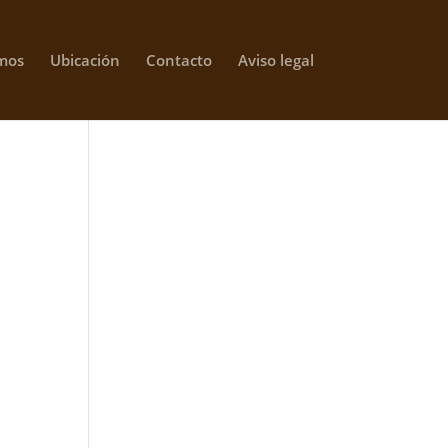
mos
Ubicación
Contacto
Aviso legal