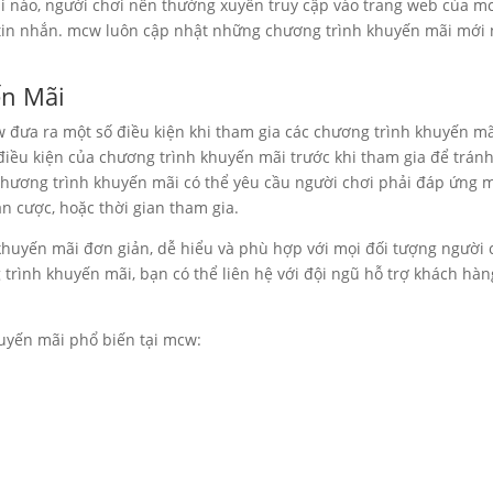
i nào, người chơi nên thường xuyên truy cập vào trang web của m
tin nhắn. mcw luôn cập nhật những chương trình khuyến mãi mới 
ến Mãi
đưa ra một số điều kiện khi tham gia các chương trình khuyến mã
điều kiện của chương trình khuyến mãi trước khi tham gia để trán
chương trình khuyến mãi có thể yêu cầu người chơi phải đáp ứng 
lần cược, hoặc thời gian tham gia.
huyến mãi đơn giản, dễ hiểu và phù hợp với mọi đối tượng người 
trình khuyến mãi, bạn có thể liên hệ với đội ngũ hỗ trợ khách hàn
uyến mãi phổ biến tại mcw: