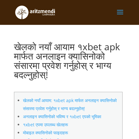
खेलको नयाँ आयाम १xbet apk
मार्फत अनलाइन क्यासिनोको
संसारमा प्रवेश गर्नुहोस् र भाग्य
बदल्नुहोस्!
खेलको नयाँ आयाम: १xbet apk मार्फत अनलाइन क्यासिनोको
संसारमा प्रवेश गर्नुहोस् र भाग्य बदल्नुहोस्!
अनलाइन क्यासिनोको भविष्य र १xbet एपको भूमिका
१xbet एपमा उपलब्ध खेलहरू
मोबाइल क्यासिनोको फाइदाहरू