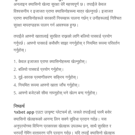
अनलाइन क्यासिनो खेल्दा सुरक्षा धेरै महत्त्वपूर्ण छ। तपाईंले केवल
विश्वसनीय र इजाजत प्राप्त क्यासिनोहरूमा मात्र खेल्नुपर्छ। इजाजत
प्राप्त क्यासिनोहरूले सरकारी नियमहरू पालना गर्छन् र उनीहरूलाई निश्चित
सुरक्षा मापदण्डहरू पालन गर्न आवश्यक हुन्छ।
तपाईंले आफ्नो खातालाई सुरक्षित राख्नको लागि बलियो पासवर्ड प्रयोग
गर्नुपर्छ। आफ्नो पासवर्ड कसैसँग साझा नगर्नुहोस् र नियमित रूपमा परिवर्तन
गर्नुहोस्।
केवल इजाजत प्राप्त क्यासिनोहरूमा खेल्नुहोस्।
बलियो पासवर्ड प्रयोग गर्नुहोस्।
दुई-कारक प्रमाणीकरण सक्रिय गर्नुहोस्।
नियमित रूपमा आफ्नो खाता जाँच गर्नुहोस्।
आफ्नो बजेटको सीमा नाघ्नुहोस् भने खेल्न बन्द गर्नुहोस्।
निष्कर्ष
१xbet app
एउटा उत्कृष्ट प्लेटफर्म हो, जसले तपाईंलाई घरमै बसेर
क्यासिनो खेलहरूको आनन्द लिन सक्ने सुविधा प्रदान गर्दछ। यस
अनुप्रयोगमा विभिन्न प्रकारका खेलहरू उपलब्ध छन्, साथै सुरक्षित र
भरपर्दो गेमिंग वातावरण पनि प्रदान गर्दछ। यदि तपाईं क्यासिनो खेलहरू