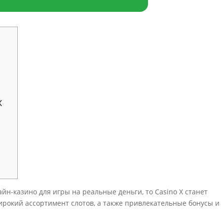
х
н-казино для игры на реальные деньги, то Casino X станет
ирокий ассортимент слотов, а также привлекательные бонусы и