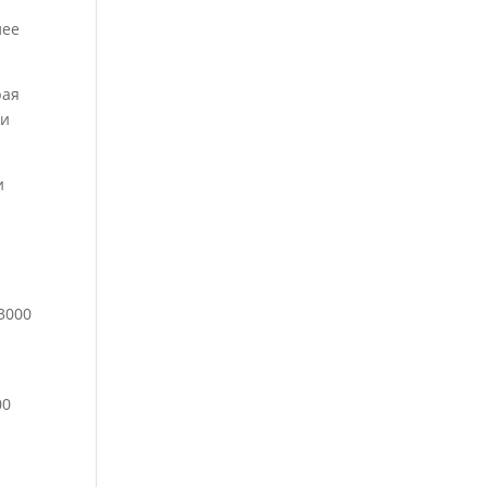
лее
рая
 и
и
3000
00