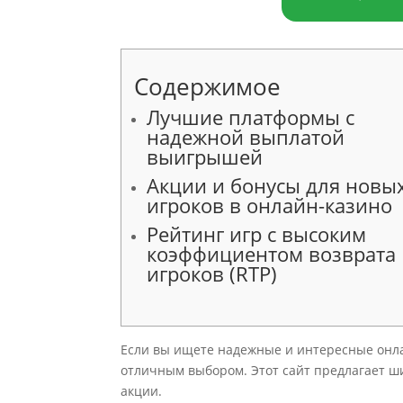
Содержимое
Лучшие платформы с
надежной выплатой
выигрышей
Акции и бонусы для новы
игроков в онлайн-казино
Рейтинг игр с высоким
коэффициентом возврата
игроков (RTP)
Если вы ищете надежные и интересные онлай
отличным выбором. Этот сайт предлагает ш
акции.