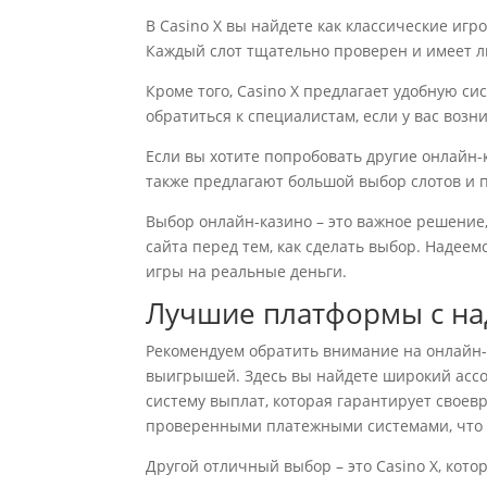
В Casino X вы найдете как классические игр
Каждый слот тщательно проверен и имеет л
Кроме того, Casino X предлагает удобную с
обратиться к специалистам, если у вас воз
Если вы хотите попробовать другие онлайн-к
также предлагают большой выбор слотов и 
Выбор онлайн-казино – это важное решение
сайта перед тем, как сделать выбор. Надеем
игры на реальные деньги.
Лучшие платформы с н
Рекомендуем обратить внимание на онлайн-
выигрышей. Здесь вы найдете широкий ассор
систему выплат, которая гарантирует своев
проверенными платежными системами, что 
Другой отличный выбор – это Casino X, кото