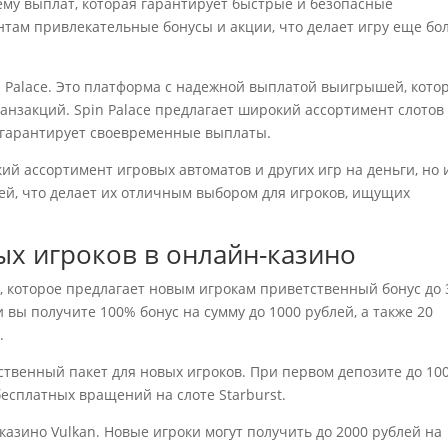
тему выплат, которая гарантирует быстрые и безопасные
ентам привлекательные бонусы и акции, что делает игру еще бо
n Palace. Это платформа с надежной выплатой выигрышей, кото
анзакций. Spin Palace предлагает широкий ассортимент слотов
ая гарантирует своевременные выплаты.
й ассортимент игровых автоматов и других игр на деньги, но 
, что делает их отличным выбором для игроков, ищущих
ых игроков в онлайн-казино
y, которое предлагает новым игрокам приветственный бонус до 
 вы получите 100% бонус на сумму до 1000 рублей, а также 20
.
тственный пакет для новых игроков. При первом депозите до 10
бесплатных вращений на слоте Starburst.
азино Vulkan. Новые игроки могут получить до 2000 рублей на