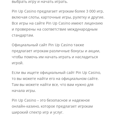
выбрать игру и начать играть.
Pin Up Casino предлагает игрокам более 3 000 игр,
включая слоты, карточные игры, рулетку и другие.
Все игры на сайте Pin Up Casino имеют лицензию
и проверены на соответствие международным
стандартам.
Официальный сайт Pin Up Casino также
предлагает игрокам различные бонусы и акции,
чтобы помочь им начать играть и насладиться
игрой.
Если вы ищете официальный сайт Pin Up Casino,
то вы можете найти его на официальном сайте.
Там вы можете найти все, что вам нужно для
начала игры.
Pin Up Casino – это безопасное и надежное
онлайн-казино, которое предлагает игрокам
широкий спектр игр и услуг.