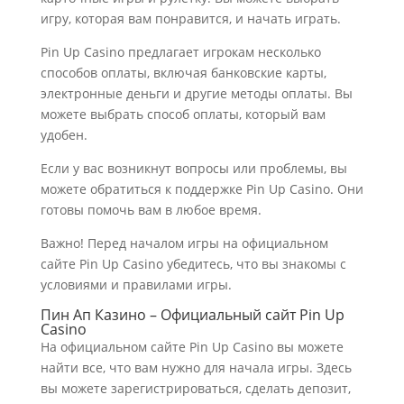
игру, которая вам понравится, и начать играть.
Pin Up Casino предлагает игрокам несколько
способов оплаты, включая банковские карты,
электронные деньги и другие методы оплаты. Вы
можете выбрать способ оплаты, который вам
удобен.
Если у вас возникнут вопросы или проблемы, вы
можете обратиться к поддержке Pin Up Casino. Они
готовы помочь вам в любое время.
Важно! Перед началом игры на официальном
сайте Pin Up Casino убедитесь, что вы знакомы с
условиями и правилами игры.
Пин Ап Казино – Официальный сайт Pin Up
Casino
На официальном сайте Pin Up Casino вы можете
найти все, что вам нужно для начала игры. Здесь
вы можете зарегистрироваться, сделать депозит,