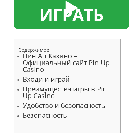
▶️
ИГРАТЬ
Содержимое
Пин Ап Казино –
Официальный сайт Pin Up
Casino
Входи и играй
Преимущества игры в Pin
Up Casino
Удобство и безопасность
Безопасность