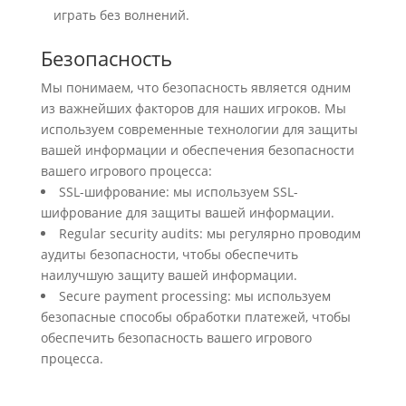
играть без волнений.
Безопасность
Мы понимаем, что безопасность является одним
из важнейших факторов для наших игроков. Мы
используем современные технологии для защиты
вашей информации и обеспечения безопасности
вашего игрового процесса:
SSL-шифрование: мы используем SSL-
шифрование для защиты вашей информации.
Regular security audits: мы регулярно проводим
аудиты безопасности, чтобы обеспечить
наилучшую защиту вашей информации.
Secure payment processing: мы используем
безопасные способы обработки платежей, чтобы
обеспечить безопасность вашего игрового
процесса.