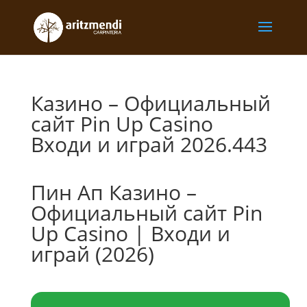
Казино – Официальный
сайт Pin Up Casino
Входи и играй 2026.443
Пин Ап Казино –
Официальный сайт Pin
Up Casino | Входи и
играй (2026)