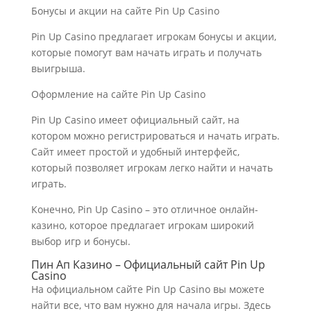
Бонусы и акции на сайте Pin Up Casino
Pin Up Casino предлагает игрокам бонусы и акции,
которые помогут вам начать играть и получать
выигрыша.
Оформление на сайте Pin Up Casino
Pin Up Casino имеет официальный сайт, на
котором можно регистрироваться и начать играть.
Сайт имеет простой и удобный интерфейс,
который позволяет игрокам легко найти и начать
играть.
Конечно, Pin Up Casino – это отличное онлайн-
казино, которое предлагает игрокам широкий
выбор игр и бонусы.
Пин Ап Казино – Официальный сайт Pin Up
Casino
На официальном сайте Pin Up Casino вы можете
найти все, что вам нужно для начала игры. Здесь