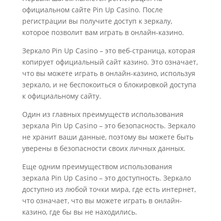
официальном сайте Pin Up Casino. После
регистрации вы получите доступ к зеркалу,
которое позволит вам играть в онлайн-казино.
Зеркало Pin Up Casino – это веб-страница, которая
копирует официальный сайт казино. Это означает,
что вы можете играть в онлайн-казино, используя
зеркало, и не беспокоиться о блокировкой доступа
к официальному сайту.
Один из главных преимуществ использования
зеркала Pin Up Casino – это безопасность. Зеркало
не хранит ваши данные, поэтому вы можете быть
уверены в безопасности своих личных данных.
Еще одним преимуществом использования
зеркала Pin Up Casino – это доступность. Зеркало
доступно из любой точки мира, где есть интернет,
что означает, что вы можете играть в онлайн-
казино, где бы вы не находились.