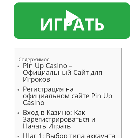
▶️
ИГРАТЬ
Содержимое
Pin Up Casino –
Официальный Сайт для
Игроков
Регистрация на
официальном сайте Pin Up
Casino
Вход в Казино: Как
Зарегистрироваться и
Начать Играть
Шаг 1: Выбор типа аккаунта