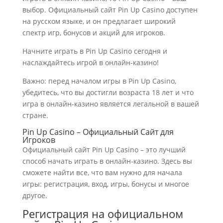
выбор. Официальный сайт Pin Up Casino доступен
на русском языке, и он предлагает широкий
спектр игр, бонусов и акций для игроков.
Начните играть в Pin Up Casino сегодня и
наслаждайтесь игрой в онлайн-казино!
Важно: перед началом игры в Pin Up Casino,
убедитесь, что вы достигли возраста 18 лет и что
игра в онлайн-казино является легальной в вашей
стране.
Pin Up Casino – Официальный Сайт для
Игроков
Официальный сайт Pin Up Casino – это лучший
способ начать играть в онлайн-казино. Здесь вы
сможете найти все, что вам нужно для начала
игры: регистрация, вход, игры, бонусы и многое
другое.
Регистрация на официальном