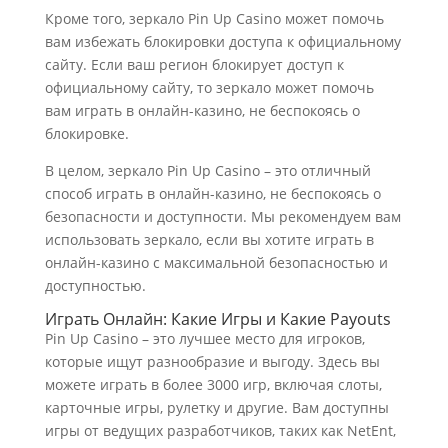
Кроме того, зеркало Pin Up Casino может помочь
вам избежать блокировки доступа к официальному
сайту. Если ваш регион блокирует доступ к
официальному сайту, то зеркало может помочь
вам играть в онлайн-казино, не беспокоясь о
блокировке.
В целом, зеркало Pin Up Casino – это отличный
способ играть в онлайн-казино, не беспокоясь о
безопасности и доступности. Мы рекомендуем вам
использовать зеркало, если вы хотите играть в
онлайн-казино с максимальной безопасностью и
доступностью.
Играть Онлайн: Какие Игры и Какие Payouts
Pin Up Casino – это лучшее место для игроков,
которые ищут разнообразие и выгоду. Здесь вы
можете играть в более 3000 игр, включая слоты,
карточные игры, рулетку и другие. Вам доступны
игры от ведущих разработчиков, таких как NetEnt,