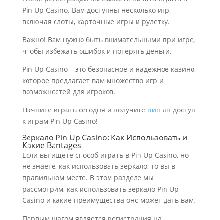
Pin Up Casino. Вам доступны несколько игр,
включая слоты, карточные игры и рулетку.
Важно! Вам нужно быть внимательными при игре,
чтобы избежать ошибок и потерять деньги.
Pin Up Casino – это безопасное и надежное казино,
которое предлагает вам множество игр и
возможностей для игроков.
Начните играть сегодня и получите
пин ап
доступ
к играм Pin Up Casino!
Зеркало Pin Up Casino: Как Использовать и
Какие Вantages
Если вы ищете способ играть в Pin Up Casino, но
не знаете, как использовать зеркало, то вы в
правильном месте. В этом разделе мы
рассмотрим, как использовать зеркало Pin Up
Casino и какие преимущества оно может дать вам.
Первым шагом является регистрация на