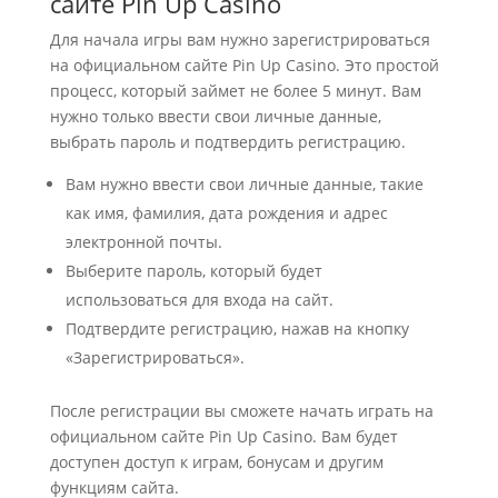
сайте Pin Up Casino
Для начала игры вам нужно зарегистрироваться
на официальном сайте Pin Up Casino. Это простой
процесс, который займет не более 5 минут. Вам
нужно только ввести свои личные данные,
выбрать пароль и подтвердить регистрацию.
Вам нужно ввести свои личные данные, такие
как имя, фамилия, дата рождения и адрес
электронной почты.
Выберите пароль, который будет
использоваться для входа на сайт.
Подтвердите регистрацию, нажав на кнопку
«Зарегистрироваться».
После регистрации вы сможете начать играть на
официальном сайте Pin Up Casino. Вам будет
доступен доступ к играм, бонусам и другим
функциям сайта.