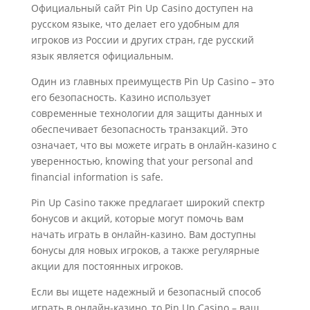
Официальный сайт Pin Up Casino доступен на
русском языке, что делает его удобным для
игроков из России и других стран, где русский
язык является официальным.
Один из главных преимуществ Pin Up Casino – это
его безопасность. Казино использует
современные технологии для защиты данных и
обеспечивает безопасность транзакций. Это
означает, что вы можете играть в онлайн-казино с
уверенностью, knowing that your personal and
financial information is safe.
Pin Up Casino также предлагает широкий спектр
бонусов и акций, которые могут помочь вам
начать играть в онлайн-казино. Вам доступны
бонусы для новых игроков, а также регулярные
акции для постоянных игроков.
Если вы ищете надежный и безопасный способ
играть в онлайн-казино, то Pin Up Casino – ваш