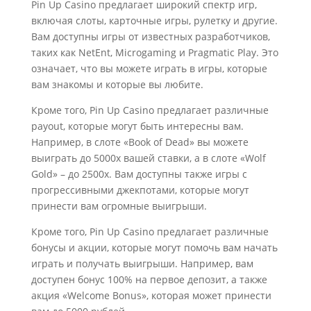
Pin Up Casino предлагает широкий спектр игр,
включая слоты, карточные игры, рулетку и другие.
Вам доступны игры от известных разработчиков,
таких как NetEnt, Microgaming и Pragmatic Play. Это
означает, что вы можете играть в игры, которые
вам знакомы и которые вы любите.
Кроме того, Pin Up Casino предлагает различные
payout, которые могут быть интересны вам.
Например, в слоте «Book of Dead» вы можете
выиграть до 5000x вашей ставки, а в слоте «Wolf
Gold» – до 2500x. Вам доступны также игры с
прогрессивными джекпотами, которые могут
принести вам огромные выигрыши.
Кроме того, Pin Up Casino предлагает различные
бонусы и акции, которые могут помочь вам начать
играть и получать выигрыши. Например, вам
доступен бонус 100% на первое депозит, а также
акция «Welcome Bonus», которая может принести