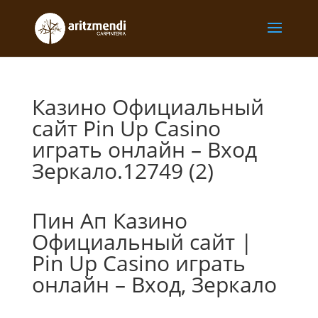
Казино Официальный
сайт Pin Up Casino
играть онлайн – Вход
Зеркало.12749 (2)
Пин Ап Казино
Официальный сайт |
Pin Up Casino играть
онлайн – Вход, Зеркало