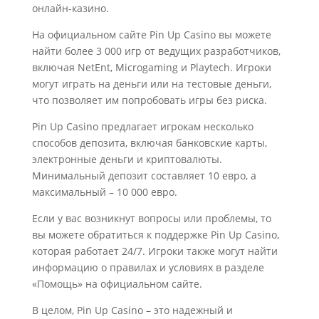
онлайн-казино.
На официальном сайте Pin Up Casino вы можете
найти более 3 000 игр от ведущих разработчиков,
включая NetEnt, Microgaming и Playtech. Игроки
могут играть на деньги или на тестовые деньги,
что позволяет им попробовать игры без риска.
Pin Up Casino предлагает игрокам несколько
способов депозита, включая банковские карты,
электронные деньги и криптовалюты.
Минимальный депозит составляет 10 евро, а
максимальный – 10 000 евро.
Если у вас возникнут вопросы или проблемы, то
вы можете обратиться к поддержке Pin Up Casino,
которая работает 24/7. Игроки также могут найти
информацию о правилах и условиях в разделе
«Помощь» на официальном сайте.
В целом, Pin Up Casino – это надежный и