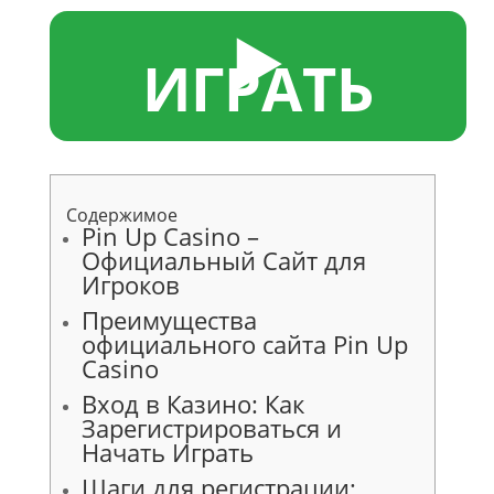
▶️
ИГРАТЬ
Содержимое
Pin Up Casino –
Официальный Сайт для
Игроков
Преимущества
официального сайта Pin Up
Casino
Вход в Казино: Как
Зарегистрироваться и
Начать Играть
Шаги для регистрации: