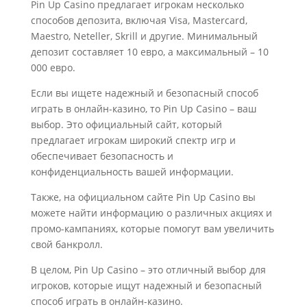
Pin Up Casino предлагает игрокам несколько
способов депозита, включая Visa, Mastercard,
Maestro, Neteller, Skrill и другие. Минимальный
депозит составляет 10 евро, а максимальный – 10
000 евро.
Если вы ищете надежный и безопасный способ
играть в онлайн-казино, то Pin Up Casino – ваш
выбор. Это официальный сайт, который
предлагает игрокам широкий спектр игр и
обеспечивает безопасность и
конфиденциальность вашей информации.
Также, на официальном сайте Pin Up Casino вы
можете найти информацию о различных акциях и
промо-кампаниях, которые помогут вам увеличить
свой банкролл.
В целом, Pin Up Casino – это отличный выбор для
игроков, которые ищут надежный и безопасный
способ играть в онлайн-казино.