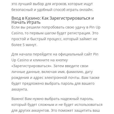
это лучший выбор для игроков, которые ищут
безопасный и удобный способ играть онлайн.
Вход в Казино: Как Зарегистрироваться и
Начать Играть
Если вы решили попробовать свою удачу в Pin Up
Casino, то первым шагом будет регистрация. Это
простой и быстрый процесс, который займет не
более 5 минут.
Для начала перейдите на официальный сайт Pin
Up Casino и кликните на кнопку
«Зарегистрироваться». Затем введите свои
личные данные, включая имя, фамилию, дату
рождения и адрес электронной почты. Вам также
будет предложено выбрать пароль для вашего
аккаунта.
Важно! Вам нужно выбрать надежный пароль,
который будет сложным и не будет использоваться
для других аккаунтов. Это поможет защитить ваш