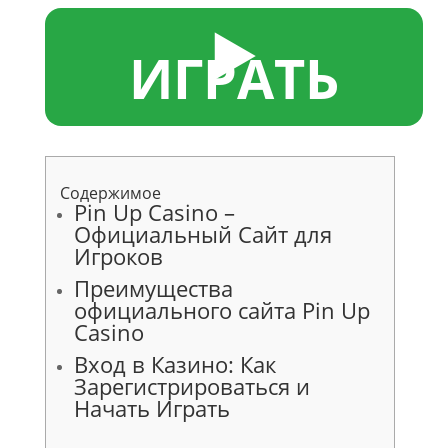
▶️
ИГРАТЬ
Содержимое
Pin Up Casino –
Официальный Сайт для
Игроков
Преимущества
официального сайта Pin Up
Casino
Вход в Казино: Как
Зарегистрироваться и
Начать Играть