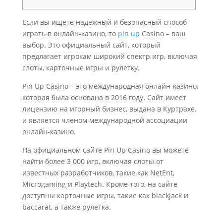
Если вы ищете надежный и безопасный способ
играть в онлайн-казино, то
pin up
Casino – ваш
выбор. Это официальный сайт, который
предлагает игрокам широкий спектр игр, включая
слоты, карточные игры и рулетку.
Pin Up Casino – это международная онлайн-казино,
которая была основана в 2016 году. Сайт имеет
лицензию на игорный бизнес, выдана в Куртрахе,
и является членом международной ассоциации
онлайн-казино.
На официальном сайте Pin Up Casino вы можете
найти более 3 000 игр, включая слоты от
известных разработчиков, такие как NetEnt,
Microgaming и Playtech. Кроме того, на сайте
доступны карточные игры, такие как blackjack и
baccarat, а также рулетка.