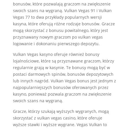
bonusów, które pozwalają graczom na zwiększenie
swoich szans na wygraną. Vulkan Vegas 91 i Vulkan
Vegas 77 to dwa przykłady popularnych wersji
kasyna, które oferują różne rodzaje bonusów. Gracze
mogą skorzystać z bonusu powitalnego, który jest
przyznawany nowym graczom po vulkan vegas
logowanie i dokonaniu pierwszego depozytu.
Vulkan Vegas kasyno oferuje również bonusy
lojalnościowe, które są przyznawane graczom, którzy
regularnie grają w kasynie. Te bonusy mogą być w
postaci darmowych spinów, bonusów depozytowych
lub innych nagród. Vulkan Vegas bonus jest jednym z
najpopularniejszych bonusów oferowanych przez
kasyno, ponieważ pozwala graczom na zwiększenie
swoich szans na wygraną.
Gracze, którzy szukają wyższych wygranych, mogą
skorzystać z vulkan vegas casino, które oferuje
wyższe stawki i wyższe wygrane. Vegas Vulkan to