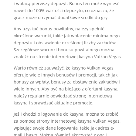
i wpłacą pierwszy depozyt. Bonus ten może wynieść
nawet do 100% wartości depozytu, co oznacza, że
gracz może otrzymać dodatkowe środki do gry.
Aby uzyskać bonus powitalny, należy spełnić
określone warunki, takie jak wpłacenie minimalnego
depozytu i obstawienie określonej liczby zakładów.
Szczegółowe warunki bonusu powitalnego można
znaleźć na stronie internetowej kasyna Vulkan Vegas.
Warto również zauważyć, że kasyno Vulkan Vegas
oferuje wiele innych bonusów i promocji, takich jak
bonusy za wpłaty, bonusy za obstawienie zakładów i
wiele innych. Aby być na bieżąco z ofertami kasyna,
należy regularnie odwiedzać stronę internetową
kasyna i sprawdzać aktualne promocje.
Jeśli chodzi o logowanie do kasyna, można to zrobić
za pomocą strony internetowej kasyna Vulkan Vegas,
wpisując swoje dane logowania, takie jak adres e-
mail i hasło. Można również skorzystać z opcji