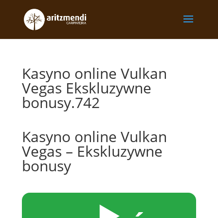
Kasyno online Vulkan
Vegas Ekskluzywne
bonusy.742
Kasyno online Vulkan
Vegas – Ekskluzywne
bonusy
▶️