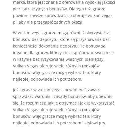
marka, która jest znana z oferowania wysokiej jakości
gier i atrakcyjnych bonusów. Dlatego też, gracze
powinni zawsze sprawdzać, co oferuje vulkan vegas
pl, aby nie przegapić żadnych okazji.
W vulkan vegas gracze mogą również skorzystać z
bonusów bez depozytu, które są przyznawane bez
konieczności dokonania depozytu. Te bonusy są
idealne dla graczy, którzy chcą spróbować swoich sił
w kasynie bez ryzykowania własnych pieniędzy.
Vulkan Vegas oferuje wiele różnych rodzajów
bonusów, więc gracze mogą wybrać ten, który
najlepiej odpowiada ich potrzebom.
Jeśli grasz w vulkan vegas, powinieneś zawsze
sprawdzać warunki i zasady bonusów, aby upewnić
się, że rozumiesz, jak je otrzymać i jak je wykorzystać.
Vulkan Vegas oferuje wiele różnych rodzajów
bonusów, więc gracze mogą wybrać ten, który
najlepiej odpowiada ich potrzebom i stylowi gry.