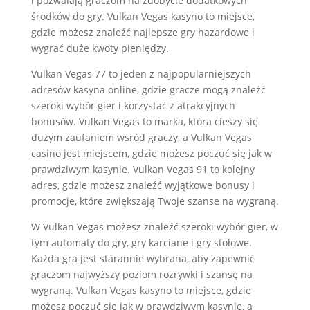
i pozwalają graczom na zdobycie dodatkowych
środków do gry. Vulkan Vegas kasyno to miejsce,
gdzie możesz znaleźć najlepsze gry hazardowe i
wygrać duże kwoty pieniędzy.
Vulkan Vegas 77 to jeden z najpopularniejszych
adresów kasyna online, gdzie gracze mogą znaleźć
szeroki wybór gier i korzystać z atrakcyjnych
bonusów. Vulkan Vegas to marka, która cieszy się
dużym zaufaniem wśród graczy, a Vulkan Vegas
casino jest miejscem, gdzie możesz poczuć się jak w
prawdziwym kasynie. Vulkan Vegas 91 to kolejny
adres, gdzie możesz znaleźć wyjątkowe bonusy i
promocje, które zwiększają Twoje szanse na wygraną.
W Vulkan Vegas możesz znaleźć szeroki wybór gier, w
tym automaty do gry, gry karciane i gry stołowe.
Każda gra jest starannie wybrana, aby zapewnić
graczom najwyższy poziom rozrywki i szansę na
wygraną. Vulkan Vegas kasyno to miejsce, gdzie
możesz poczuć się jak w prawdziwym kasynie, a