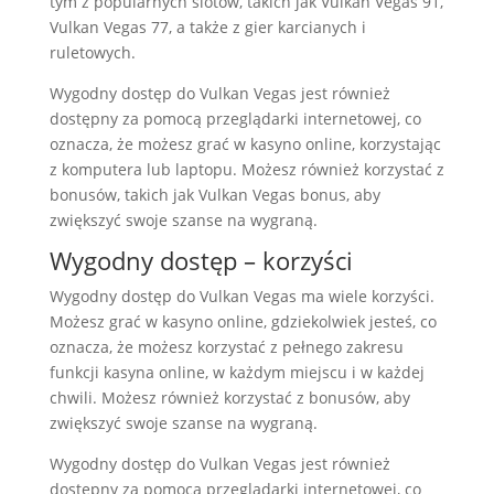
tym z popularnych slotów, takich jak Vulkan Vegas 91,
Vulkan Vegas 77, a także z gier karcianych i
ruletowych.
Wygodny dostęp do Vulkan Vegas jest również
dostępny za pomocą przeglądarki internetowej, co
oznacza, że możesz grać w kasyno online, korzystając
z komputera lub laptopu. Możesz również korzystać z
bonusów, takich jak Vulkan Vegas bonus, aby
zwiększyć swoje szanse na wygraną.
Wygodny dostęp – korzyści
Wygodny dostęp do Vulkan Vegas ma wiele korzyści.
Możesz grać w kasyno online, gdziekolwiek jesteś, co
oznacza, że możesz korzystać z pełnego zakresu
funkcji kasyna online, w każdym miejscu i w każdej
chwili. Możesz również korzystać z bonusów, aby
zwiększyć swoje szanse na wygraną.
Wygodny dostęp do Vulkan Vegas jest również
dostępny za pomocą przeglądarki internetowej, co