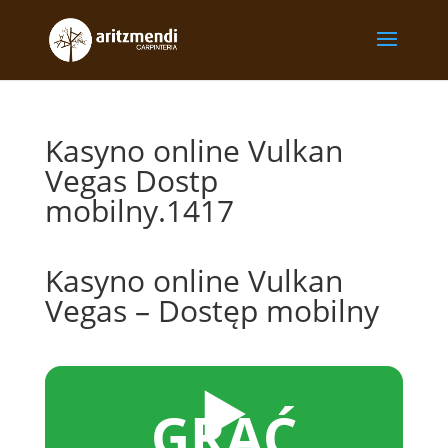
Kasyno online Vulkan
Vegas Dostp
mobilny.1417
Kasyno online Vulkan
Vegas – Dostęp mobilny
▶️
GRAĆ