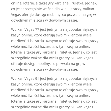
online, loterie, a także gry karciane i ruletka. Jednak,
co jest szczególnie ważne dla wielu graczy, Vulkan
Vegas oferuje dostęp mobilny, co pozwala na grę w
dowolnym miejscu i w dowolnym czasie.
Wulkan Vegas 77 jest jednym z najpopularniejszych
kasyn online, które oferują swoim klientom wiele
możliwości hazardu. Kasyno to oferuje swoim graczy
wiele możliwości hazardu, w tym kasyno online,
loterie, a także gry karciane i ruletka. Jednak, co jest
szczególnie ważne dla wielu graczy, Vulkan Vegas
oferuje dostęp mobilny, co pozwala na grę w
dowolnym miejscu i w dowolnym czasie.
Wulkan Vegas 91 jest jednym z najpopularniejszych
kasyn online, które oferują swoim klientom wiele
możliwości hazardu. Kasyno to oferuje swoim graczy
wiele możliwości hazardu, w tym kasyno online,
loterie, a także gry karciane i ruletka. Jednak, co jest
szczególnie ważne dla wielu graczy, Vulkan Vegas