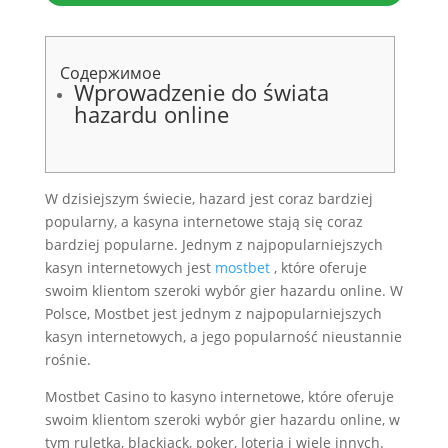
Содержимое
Wprowadzenie do świata
hazardu online
W dzisiejszym świecie, hazard jest coraz bardziej
popularny, a kasyna internetowe stają się coraz
bardziej popularne. Jednym z najpopularniejszych
kasyn internetowych jest
mostbet
, które oferuje
swoim klientom szeroki wybór gier hazardu online. W
Polsce, Mostbet jest jednym z najpopularniejszych
kasyn internetowych, a jego popularność nieustannie
rośnie.
Mostbet Casino to kasyno internetowe, które oferuje
swoim klientom szeroki wybór gier hazardu online, w
tym ruletka, blackjack, poker, loteria i wiele innych.