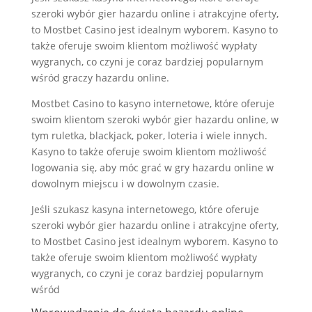
szeroki wybór gier hazardu online i atrakcyjne oferty,
to Mostbet Casino jest idealnym wyborem. Kasyno to
także oferuje swoim klientom możliwość wypłaty
wygranych, co czyni je coraz bardziej popularnym
wśród graczy hazardu online.
Mostbet Casino to kasyno internetowe, które oferuje
swoim klientom szeroki wybór gier hazardu online, w
tym ruletka, blackjack, poker, loteria i wiele innych.
Kasyno to także oferuje swoim klientom możliwość
logowania się, aby móc grać w gry hazardu online w
dowolnym miejscu i w dowolnym czasie.
Jeśli szukasz kasyna internetowego, które oferuje
szeroki wybór gier hazardu online i atrakcyjne oferty,
to Mostbet Casino jest idealnym wyborem. Kasyno to
także oferuje swoim klientom możliwość wypłaty
wygranych, co czyni je coraz bardziej popularnym
wśród