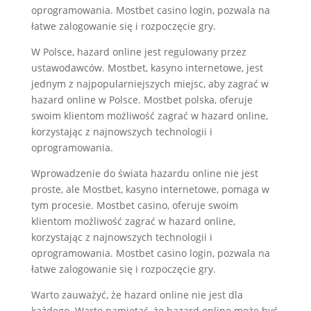
oprogramowania. Mostbet casino login, pozwala na
łatwe zalogowanie się i rozpoczęcie gry.
W Polsce, hazard online jest regulowany przez
ustawodawców. Mostbet, kasyno internetowe, jest
jednym z najpopularniejszych miejsc, aby zagrać w
hazard online w Polsce. Mostbet polska, oferuje
swoim klientom możliwość zagrać w hazard online,
korzystając z najnowszych technologii i
oprogramowania.
Wprowadzenie do świata hazardu online nie jest
proste, ale Mostbet, kasyno internetowe, pomaga w
tym procesie. Mostbet casino, oferuje swoim
klientom możliwość zagrać w hazard online,
korzystając z najnowszych technologii i
oprogramowania. Mostbet casino login, pozwala na
łatwe zalogowanie się i rozpoczęcie gry.
Warto zauważyć, że hazard online nie jest dla
każdego. Warto pamiętać, że hazard online może być