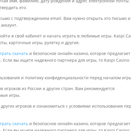
ючая имя, фамилию, дату рождения и адрес электронной почты.
твердить его.
сьмо с подтверждением email. Вам нужно открыть это письмо и
 аккаунт.
ойти в свой кабинет и начать играть в любимые игры. Kaspi Ca
ты, карточные игры, рулетку и другие.
грать скачать
и безопасное онлайн-казино, которое предлагает
 Если вы ищете надежного партнера для игры, то Kaspi Casino 
льзования и политику конфиденциальности перед началом игр
я игроков из России и других стран. Вам рекомендуется
имые игры.
других игроков и ознакомиться с условиями использования пе
грать скачать
и безопасное онлайн-казино, которое предлагает
 Если вы ищете надежного партнера для игры, то Kaspi Casino 