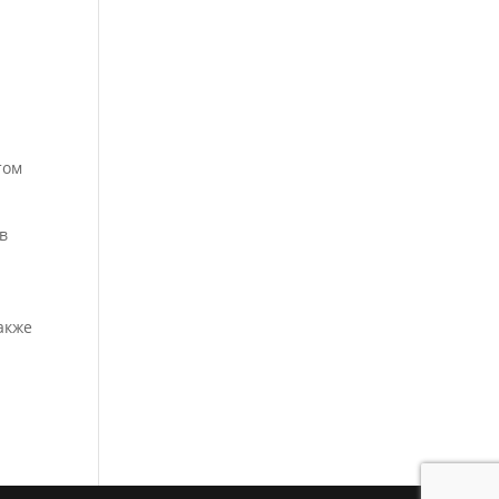
том
в
акже