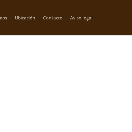
mos
Ubicación
Contacto
Aviso legal