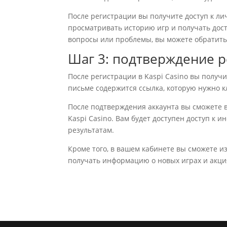
После регистрации вы получите доступ к лич
просматривать историю игр и получать дост
вопросы или проблемы, вы можете обратиться
Шаг 3: подтверждение р
После регистрации в Kaspi Casino вы получ
письме содержится ссылка, которую нужно к
После подтверждения аккаунта вы сможете в
Kaspi Casino. Вам будет доступен доступ к 
результатам.
Кроме того, в вашем кабинете вы сможете из
получать информацию о новых играх и акция