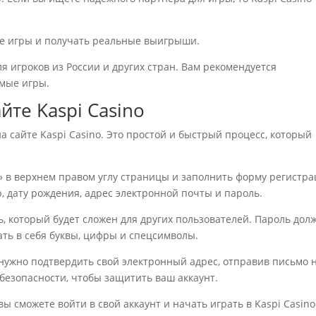
ые игры и получать реальные выигрыши.
я игроков из России и других стран. Вам рекомендуется
имые игры.
йте Kaspi Casino
а сайте Kaspi Casino. Это простой и быстрый процесс, который
» в верхнем правом углу страницы и заполнить форму регистра
, дату рождения, адрес электронной почты и пароль.
, который будет сложен для других пользователей. Пароль дол
ть в себя буквы, цифры и спецсимволы.
нужно подтвердить свой электронный адрес, отправив письмо 
безопасности, чтобы защитить ваш аккаунт.
ы сможете войти в свой аккаунт и начать играть в Kaspi Casino