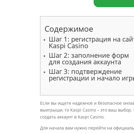
Содержимое
Шаг 1: регистрация на сай
Kaspi Casino
Шаг 2: заполнение форм
для создания аккаунта
Шаг 3: подтверждение
регистрации и начало иг
Если вы ищете надежное и безопасное онла
выигрыши, то Kaspi Casino – это ваш выбор.
создать аккаунт в Kaspi Casino.
Для начала вам нужно перейти на официальн