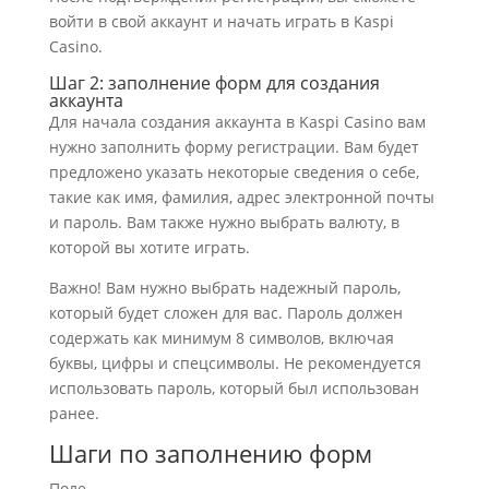
войти в свой аккаунт и начать играть в Kaspi
Casino.
Шаг 2: заполнение форм для создания
аккаунта
Для начала создания аккаунта в Kaspi Casino вам
нужно заполнить форму регистрации. Вам будет
предложено указать некоторые сведения о себе,
такие как имя, фамилия, адрес электронной почты
и пароль. Вам также нужно выбрать валюту, в
которой вы хотите играть.
Важно! Вам нужно выбрать надежный пароль,
который будет сложен для вас. Пароль должен
содержать как минимум 8 символов, включая
буквы, цифры и спецсимволы. Не рекомендуется
использовать пароль, который был использован
ранее.
Шаги по заполнению форм
Поле