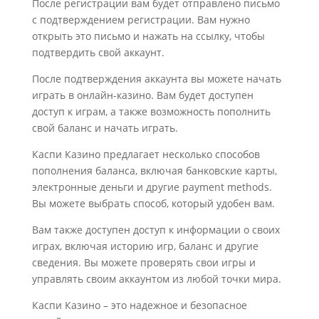
После регистрации вам будет отправлено письмо
с подтверждением регистрации. Вам нужно
открыть это письмо и нажать на ссылку, чтобы
подтвердить свой аккаунт.
После подтверждения аккаунта вы можете начать
играть в онлайн-казино. Вам будет доступен
доступ к играм, а также возможность пополнить
свой баланс и начать играть.
Каспи Казино предлагает несколько способов
пополнения баланса, включая банковские карты,
электронные деньги и другие payment methods.
Вы можете выбрать способ, который удобен вам.
Вам также доступен доступ к информации о своих
играх, включая историю игр, баланс и другие
сведения. Вы можете проверять свои игры и
управлять своим аккаунтом из любой точки мира.
Каспи Казино – это надежное и безопасное