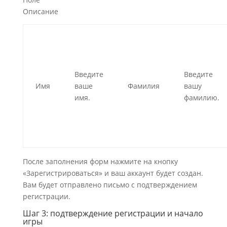
Описание
Введите
Введите
Имя
ваше
Фамилия
вашу
имя.
фамилию.
После заполнения форм нажмите на кнопку
«Зарегистрироваться» и ваш аккаунт будет создан.
Вам будет отправлено письмо с подтверждением
регистрации.
Шаг 3: подтверждение регистрации и начало
игры