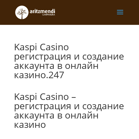
Kaspi Casino
регистрация и создание
аккаунта в онлайн
казино.247
Kaspi Casino –
регистрация и создание
аккаунта в онлайн
казино