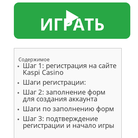
▶️
ИГРАТЬ
Содержимое
Шаг 1: регистрация на сайте
Kaspi Casino
Шаги регистрации:
Шаг 2: заполнение форм
для создания аккаунта
Шаги по заполнению форм
Шаг 3: подтверждение
регистрации и начало игры