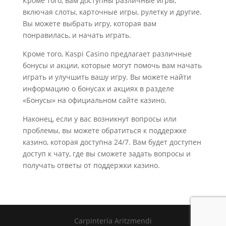
Кроме того, вам доступны различные игры,
включая слоты, карточные игры, рулетку и другие.
Вы можете выбрать игру, которая вам
понравилась, и начать играть.
Кроме того, Kaspi Casino предлагает различные
бонусы и акции, которые могут помочь вам начать
играть и улучшить вашу игру. Вы можете найти
информацию о бонусах и акциях в разделе
«Бонусы» на официальном сайте казино.
Наконец, если у вас возникнут вопросы или
проблемы, вы можете обратиться к поддержке
казино, которая доступна 24/7. Вам будет доступен
доступ к чату, где вы сможете задать вопросы и
получать ответы от поддержки казино.
Carpintería Aritzmendi