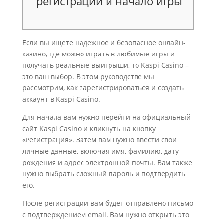
регистрации и начало игры
Если вы ищете надежное и безопасное онлайн-
казино, где можно играть в любимые игры и
получать реальные выигрыши, то Kaspi Casino –
это ваш выбор. В этом руководстве мы
рассмотрим, как зарегистрироваться и создать
аккаунт в Kaspi Casino.
Для начала вам нужно перейти на официальный
сайт Kaspi Casino и кликнуть на кнопку
«Регистрация». Затем вам нужно ввести свои
личные данные, включая имя, фамилию, дату
рождения и адрес электронной почты. Вам также
нужно выбрать сложный пароль и подтвердить
его.
После регистрации вам будет отправлено письмо
с подтверждением email. Вам нужно открыть это